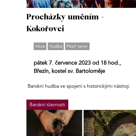
Procházky uměním -
Kokořovci
Akce
Hudba
Plzeň sever
pátek 7. července 2023 od 18 hod.,
Březín, kostel sv. Bartoloměje
Barokní hudba ve spojení s historickými nástroji.
Barokní slavnosti