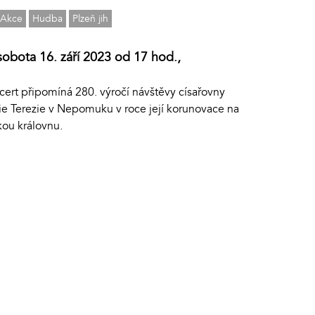
Akce
Hudba
Plzeň jih
sobota 16. září 2023 od 17 hod.,
cert připomíná 280. výročí návštěvy císařovny
ie Terezie v Nepomuku v roce její korunovace na
kou královnu.