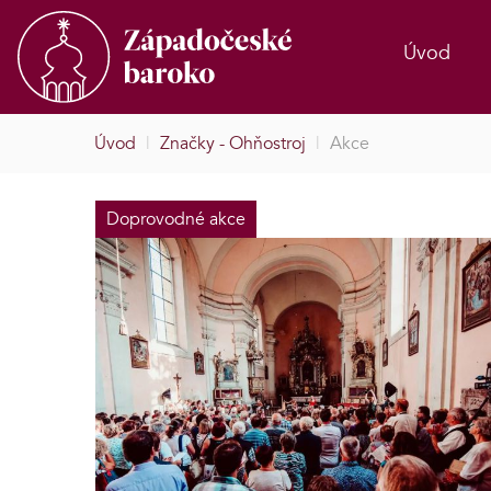
Úvod
Úvod
|
Značky - Ohňostroj
|
Akce
Doprovodné akce