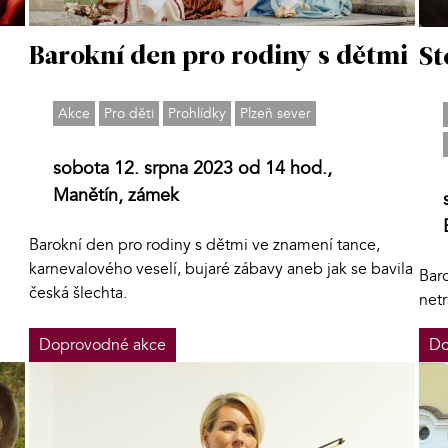
Barokní den pro rodiny s dětmi
St
Akce
Pro děti
Prohlídky
Plzeň sever
sobota 12. srpna 2023 od 14 hod.,
Manětín, zámek
Barokní den pro rodiny s dětmi ve znamení tance,
karnevalového veselí, bujaré zábavy aneb jak se bavila
Bar
česká šlechta.
net
Doprovodné akce
Do