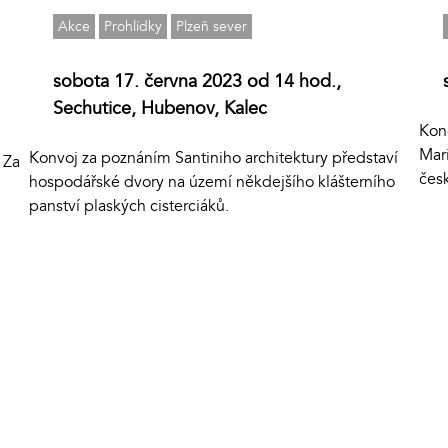
Akce
Prohlídky
Plzeň sever
sobota 17. června 2023 od 14 hod.,
Sechutice, Hubenov, Kalec
Kon
Mar
Konvoj za poznáním Santiniho architektury představí
 Za
čes
hospodářské dvory na území někdejšího klášterního
panství plaských cisterciáků.