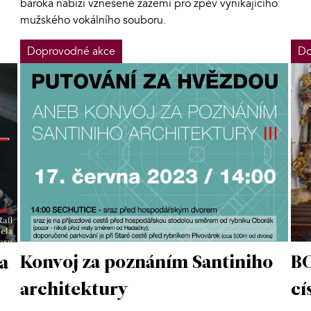
baroka nabízí vznešené zázemí pro zpěv vynikajícího
mužského vokálního souboru.
Doprovodné akce
Do
Konvoj za poznáním Santiniho
BO
a
architektury
cí