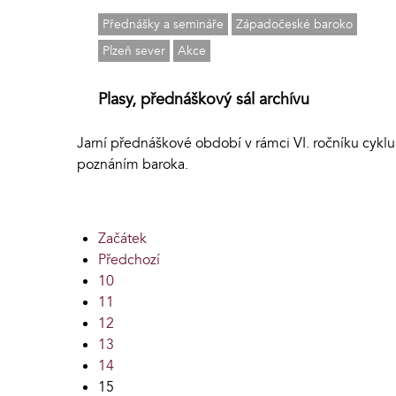
Přednášky a semináře
Západočeské baroko
Plzeň sever
Akce
Plasy, přednáškový sál archívu
Jarní přednáškové období v rámci VI. ročníku cyklu
poznáním baroka.
Začátek
Předchozí
10
11
12
13
14
15