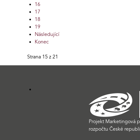
16
17
18
19
Následující
Konec
Strana 15 z 21
Projekt Marketingová p
rozpočtu České republi