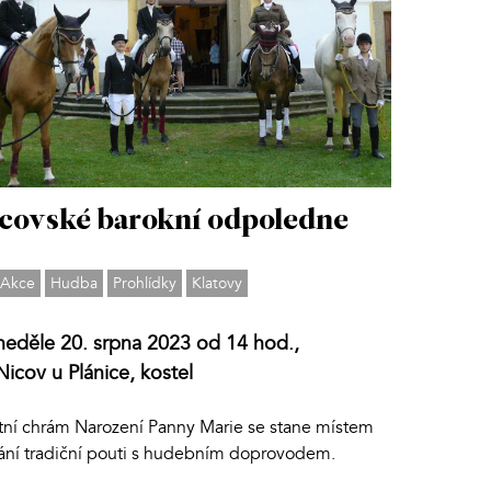
covské barokní odpoledne
Akce
Hudba
Prohlídky
Klatovy
neděle 20. srpna 2023 od 14 hod.,
Nicov u Plánice, kostel
tní chrám Narození Panny Marie se stane místem
ání tradiční pouti s hudebním doprovodem.