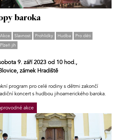
opy baroka
Akce
Slavnost
Prohlídky
Hudba
Pro děti
Plzeň jih
sobota 9. září 2023 od 10 hod.,
Blovice, zámek Hradiště
okní program pro celé rodiny s dětmi zakončí
radiční koncert s hudbou jihoamerického baroka.
provodné akce