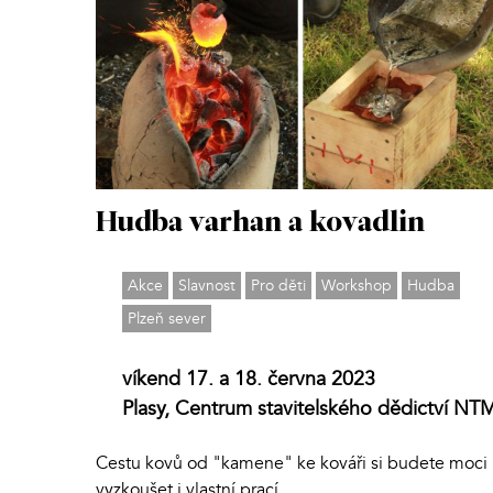
Hudba varhan a kovadlin
Akce
Slavnost
Pro děti
Workshop
Hudba
Plzeň sever
víkend 17. a 18. června 2023
Plasy, Centrum stavitelského dědictví NT
Cestu kovů od "kamene" ke kováři si budete moci
vyzkoušet i vlastní prací.