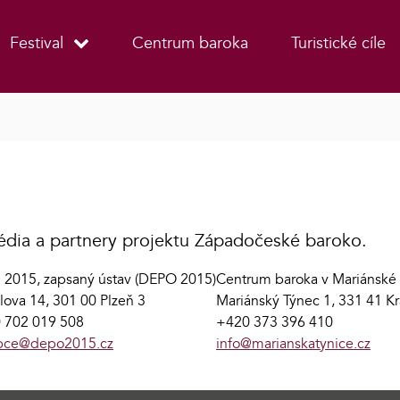
Festival
Centrum baroka
Turistické cíle
édia a partnery projektu Západočeské baroko.
ň 2015, zapsaný ústav (DEPO 2015)
Centrum baroka v Mariánské 
lova 14, 301 00 Plzeň 3
Mariánský Týnec 1, 331 41 Kr
 702 019 508
+420 373 396 410
pce@depo2015.cz
info@marianskatynice.cz