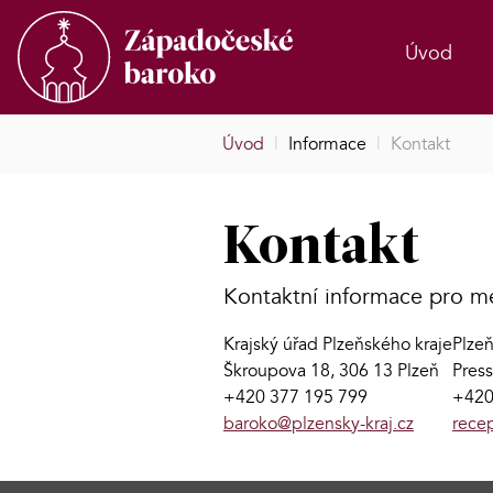
Úvod
Úvod
|
Informace
|
Kontakt
Kontakt
Kontaktní informace pro m
Krajský úřad Plzeňského kraje
Plze
Škroupova 18, 306 13 Plzeň
Press
+420 377 195 799
+420
baroko@plzensky-kraj.cz
rece