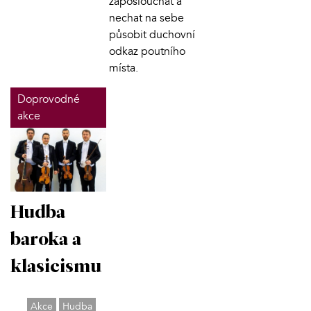
zaposlouchat a
nechat na sebe
působit duchovní
odkaz poutního
místa.
Doprovodné
akce
Hudba
baroka a
klasicismu
Akce
Hudba