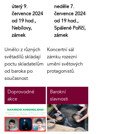
úterý 9.
neděle 7.
července 2024
července 2024
od 19 hod.,
od 19 hod.,
Nebílovy,
Spálené Poříčí,
zámek
zámek
Umělci z různých
Koncertní sál
světadílů skládají
zámku rozezní
poctu skladatelům
umění světových
od baroka po
protagonistů.
současnost.
Doprovodné
Barokní
akce
slavnosti