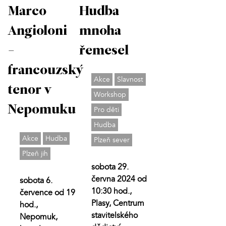
Marco
Hudba
Angioloni
mnoha
-
řemesel
francouzský
Akce
Slavnost
tenor v
Workshop
Nepomuku
Pro děti
Hudba
Akce
Hudba
Plzeň sever
Plzeň jih
sobota 29.
června 2024 od
sobota 6.
10:30 hod.,
července od 19
Plasy, Centrum
hod.,
stavitelského
Nepomuk,