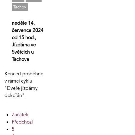
Tachov
neděle 14.
července 2024
od 15 hod.,
Jízdárna ve
Světcích u
Tachova
Koncert proběhne
v rámci cyklu
"Dveře jízdárny
dokořán".
Začátek
Předchozí
5