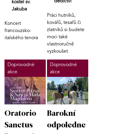
dědictví
kostel sv.
Jakuba
Práci hutníků,
kovářů, tesařů či
Koncert
zlatníků si budete
francouzsko-
moci také
italského tenora
vlastnoručně
vyzkoušet.
Doprovodné
Doprovodné
akce
akce
Oratorio
Barokní
Sanctus
odpoledne