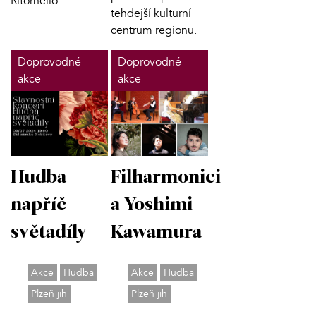
Ritornello.
tehdejší kulturní
centrum regionu.
Doprovodné
Doprovodné
akce
akce
Hudba
Filharmonici
napříč
a Yoshimi
světadíly
Kawamura
Akce
Hudba
Akce
Hudba
Plzeň jih
Plzeň jih