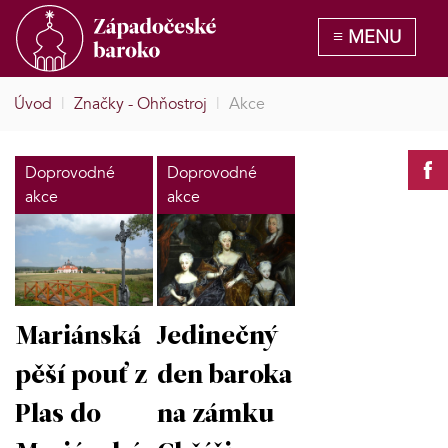
Úvod
|
Značky - Ohňostroj
|
Akce
Doprovodné
Doprovodné
akce
akce
Mariánská
Jedinečný
pěší pouť z
den baroka
Plas do
na zámku