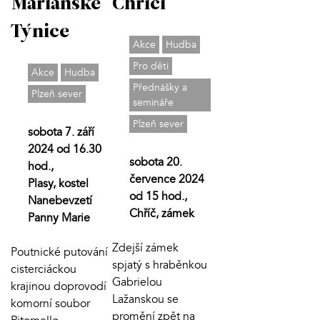
Mariánské
Chříči
Týnice
Akce
Hudba
Pro děti
Akce
Hudba
Přednášky a
Plzeň sever
semináře
Plzeň sever
sobota 7. září
2024 od 16.30
sobota 20.
hod.,
července 2024
Plasy, kostel
od 15 hod.,
Nanebevzetí
Chříč, zámek
Panny Marie
Zdejší zámek
Poutnické putování
spjatý s hraběnkou
cisterciáckou
Gabrielou
krajinou doprovodí
Lažanskou se
komorní soubor
promění zpět na