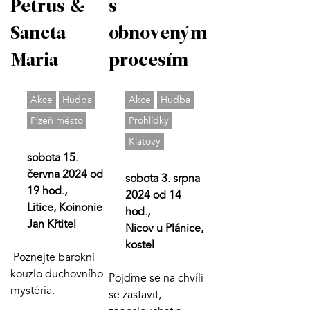
Petrus &
s
Sancta
obnoveným
Maria
procesím
Akce
Hudba
Akce
Hudba
Plzeň město
Prohlídky
Klatovy
sobota 15.
června 2024 od
sobota 3. srpna
19 hod.,
2024 od 14
Litice, Koinonie
hod.,
Jan Křtitel
Nicov u Plánice,
kostel
Poznejte barokní
kouzlo duchovního
Pojďme se na chvíli
mystéria.
se zastavit,