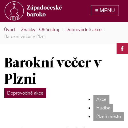
Úvod
|
Značky - Ohňostroj
|
Doprovodné akce
|
Barokní večer v Plzni
Barokní večer v
Plzni
Doprovodné akce
Akce
Hudba
Plzeň město