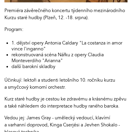
Premiéra závěrečného koncertu týdenního mezinárodního
Kurzu staré hudby (Plzeň, 12. -18. srpna).
Program:
1. dějství opery Antonia Caldary "La costanza in amor
vince l'inganno"
rekonstruovaná scéna Nářku z opery Claudia
Monteverdiho "Arianna"
další barokní skladby
Účinkují: lektoři a studenti letošního 10. ročníku kurzu
a smyčcový komorní orchestr.
Kurz staré hudby je cestou ke zdravému a krásnému zpěvu
a také náhledem do interpretace hudby raného baroka.
Vedou jej: James Gray - umělecký vedoucí, klavírní
a varhanní doprovod, Kinga Cserjési a Jevhen Shokalo -