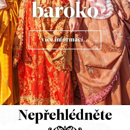
baroko
více informací...
Nepřehlédněte