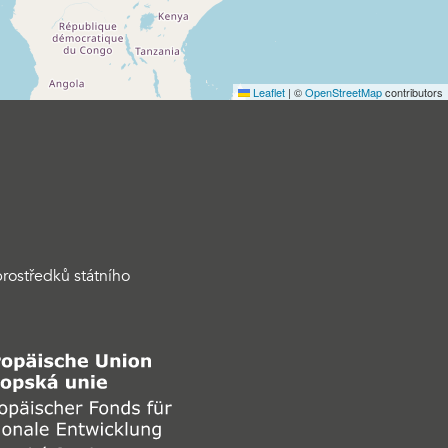
Leaflet
|
©
OpenStreetMap
contributors
rostředků státního