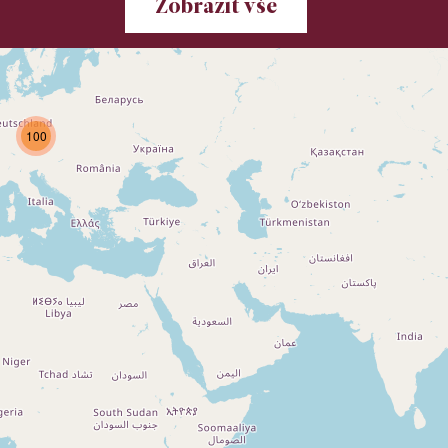
Zobrazit vše
100