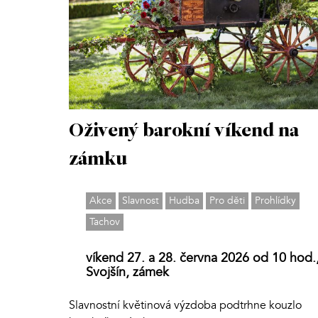
Oživený barokní víkend na
zámku
Akce
Slavnost
Hudba
Pro děti
Prohlídky
Tachov
víkend 27. a 28. června 2026 od 10 hod.
Svojšín, zámek
Slavnostní květinová výzdoba podtrhne kouzlo