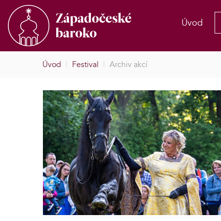
Úvod
Úvod
|
Festival
|
Archiv akcí