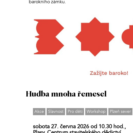
barokního zámku.
Hudba mnoha řemesel
Akce
Slavnost
Pro děti
Workshop
Plzeň sever
sobota 27. června 2026 od 10.30 hod.,
Plasy, Centrum stavitelského dědictví