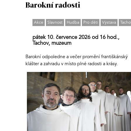
Barokní radosti
Akce
Slavnost
Hudba
Pro děti
Výstava
Tacho
pátek 10. července 2026 od 16 hod.,
Tachov, muzeum
Barokní odpoledne a večer promění františkánský
klášter a zahradu v místo plné radosti a krásy.