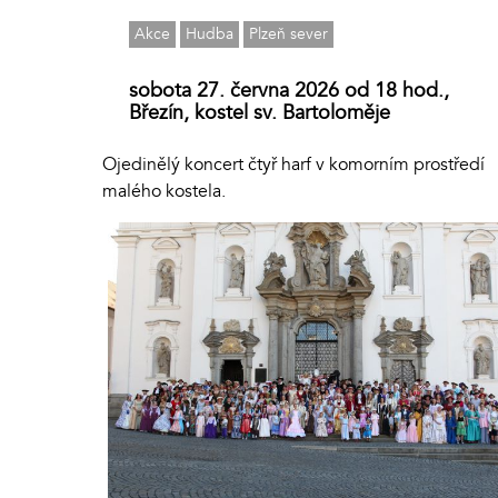
Akce
Hudba
Plzeň sever
sobota 27. června 2026 od 18 hod.,
Březín, kostel sv. Bartoloměje
Ojedinělý koncert čtyř harf v komorním prostředí
malého kostela.