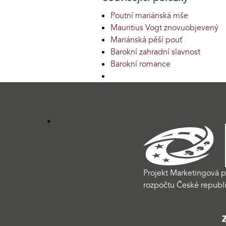
Poutní mariánská mše
Mauritius Vogt znovuobjevený
Mariánská pěší pouť
Barokní zahradní slavnost
Barokní romance
Projekt Marketingová p
rozpočtu České republi