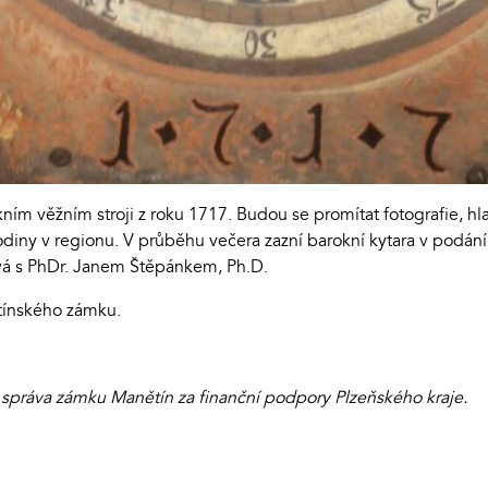
ním věžním stroji z roku 1717. Budou se promítat fotografie, hl
odiny v regionu. V průběhu večera zazní barokní kytara v podán
á s PhDr. Janem Štěpánkem, Ph.D.
ětínského zámku.
 správa zámku Manětín za finanční podpory Plzeňského kraje.