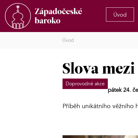
Úvod
Úvod
Slova mez
Doprovodné akce
pátek 24. č
Příběh unikátního věžního 