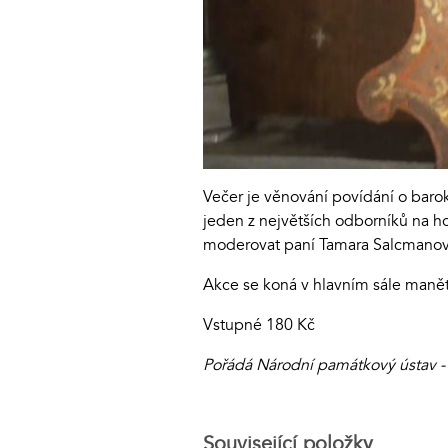
Večer je věnování povídání o barok
jeden z největších odborníků na h
moderovat paní Tamara Salcmanov
Akce se koná v hlavním sále man
Vstupné 180 Kč
Pořádá Národní památkový ústav -
Související položky