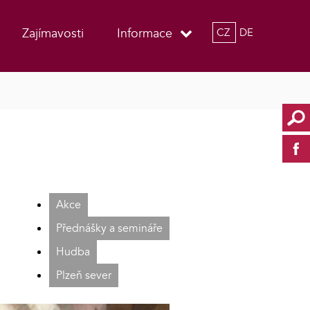
Zajímavosti
Informace
CZ
DE
Akce
Přednášky a semináře
Hudba
Plzeň sever