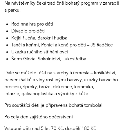
Na návštěvníky čeká tradičně bohatý program v zahradě
a parku:
Rodinná hra pro děti
Divadlo pro děti
Kejklíř Jéňa, Barokní hudba
Tančí s koňmi, Poníci a koně pro děti – JS Radčice
Ukázka ručního stříhání ovcí
Šerm Gloria, Sokolnictví, Lukostřelba
Dále se můžete těšit na starobylá řemesla – košíkářství,
barvení šátků a vlny rostlinými barvivy, ukázky barvicího
procesu, šperky, brože, dekorace, keramika,
intarzie, galvanoplastika a výrobky z kůže.
Pro soutěžící děti je připravena bohatá tombola!
Po celý den zajištěno občerstvení
Vstupné děti nad 5 let 70 Kč, dospělí 180 Kč