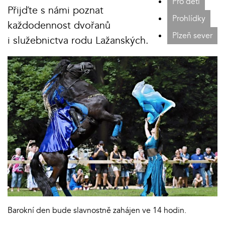
Pro děti
Přijďte s námi poznat
Prohlídky
každodennost dvořanů
Plzeň sever
i služebnictva rodu Lažanských.
Barokní den bude slavnostně zahájen ve 14 hodin.