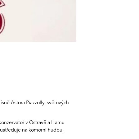
sně Astora Piazzolly, světových
u konzervatoř v Ostravě a Hamu
 soustřeďuje na komorní hudbu,