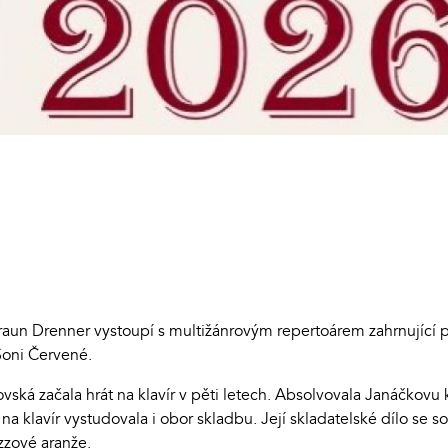
aun Drenner vystoupí s multižánrovým repertoárem zahrnující pí
Soni Červené.
dovská začala hrát na klavír v pěti letech. Absolvovala Janáčkov
 na klavír vystudovala i obor skladbu. Její skladatelské dílo se
zzové aranže.