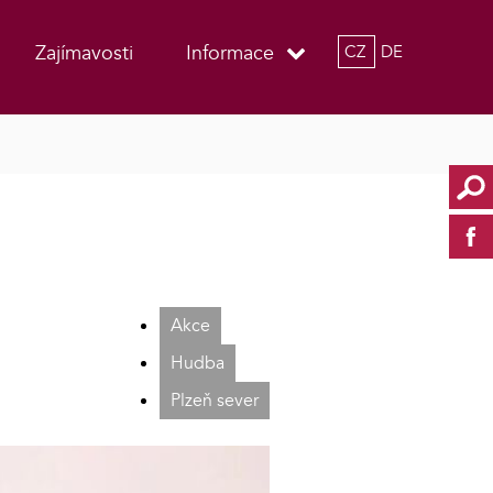
Zajímavosti
Informace
CZ
DE
Akce
Hudba
Plzeň sever