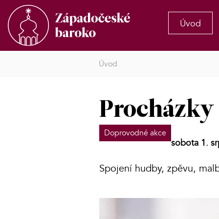
Úvod
Úvod
Procházky
Doprovodné akce
sobota 1. s
Spojení hudby, zpěvu, malb