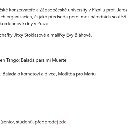
ské konzervatoře a Západočeské university v Plzni u prof. Jaro
ch organizacích, či jako předseda porot mezinárodních soutěž
akordeonové dny v Praze.
hařky Jitky Stoklasové a malířky Evy Bláhové.
olen Tango; Balada para mi Muerte
 Balada o kornetovi a dívce, Motlitba pro Martu
(senior, student), předprodej
zde