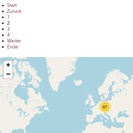
Start
Zurück
1
2
3
4
Weiter
Ende
+
−
67