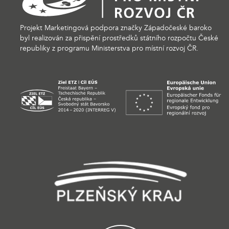
Projekt Marketingová podpora značky Západočeské baroko
byl realizován za přispění prostředků státního rozpočtu České
republiky z programu Ministerstva pro místní rozvoj ČR.