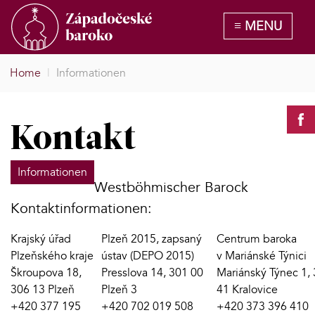
Home
|
Informationen
Kontakt
Informationen
Westböhmischer Barock
Kontaktinformationen:
Krajský úřad
Plzeň 2015, zapsaný
Centrum baroka
Plzeňského kraje
ústav (DEPO 2015)
v Mariánské Týnici
Škroupova 18,
Presslova 14, 301 00
Mariánský Týnec 1,
306 13 Plzeň
Plzeň 3
41 Kralovice
+420 377 195
+420 702 019 508
+420 373 396 410