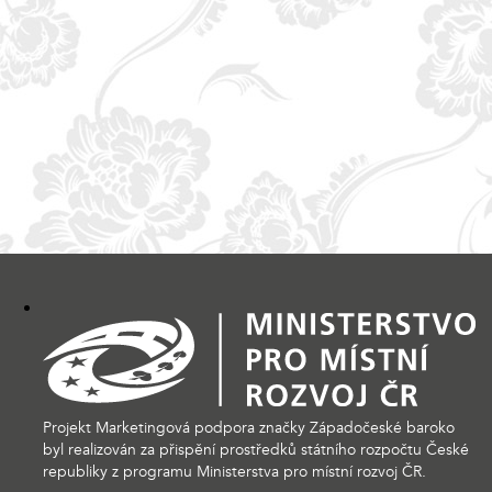
Projekt Marketingová podpora značky Západočeské baroko
byl realizován za přispění prostředků státního rozpočtu České
republiky z programu Ministerstva pro místní rozvoj ČR.