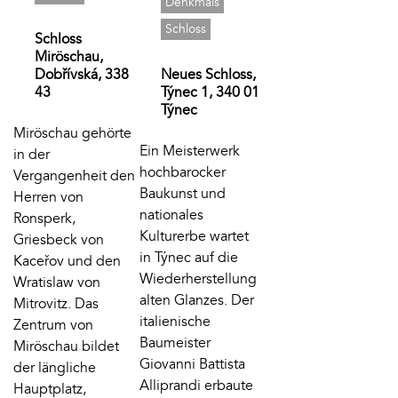
Denkmals
Schloss
Schloss
Miröschau,
Dobřívská, 338
Neues Schloss,
43
Týnec 1, 340 01
Týnec
Miröschau gehörte
Ein Meisterwerk
in der
hochbarocker
Vergangenheit den
Baukunst und
Herren von
nationales
Ronsperk,
Kulturerbe wartet
Griesbeck von
in Týnec auf die
Kaceřov und den
Wiederherstellung
Wratislaw von
alten Glanzes. Der
Mitrovitz. Das
italienische
Zentrum von
Baumeister
Miröschau bildet
Giovanni Battista
der längliche
Alliprandi erbaute
Hauptplatz,