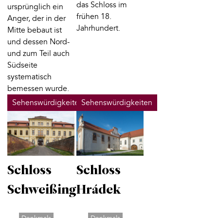
das Schloss im
ursprünglich ein
frühen 18.
Anger, der in der
Jahrhundert.
Mitte bebaut ist
und dessen Nord-
und zum Teil auch
Südseite
systematisch
bemessen wurde.
Sehenswürdigkeiten
Sehenswürdigkeiten
Schloss
Schloss
Schweißing
Hrádek