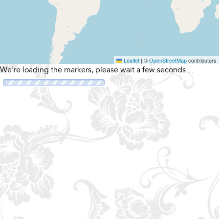
Leaflet
|
©
OpenStreetMap
contributors
We're loading the markers, please wait a few seconds…