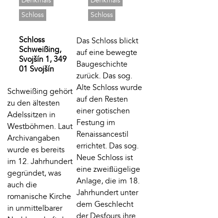
Denkmals
Denkmals
Schloss
Schloss
Schloss
Das Schloss blickt
Schweißing,
auf eine bewegte
Svojšín 1, 349
Baugeschichte
01 Svojšín
zurück. Das sog.
Alte Schloss wurde
Schweißing gehört
auf den Resten
zu den ältesten
einer gotischen
Adelssitzen in
Festung im
Westböhmen. Laut
Renaissancestil
Archivangaben
errichtet. Das sog.
wurde es bereits
Neue Schloss ist
im 12. Jahrhundert
eine zweiﬂügelige
gegründet, was
Anlage, die im 18.
auch die
Jahrhundert unter
romanische Kirche
dem Geschlecht
in unmittelbarer
der Desfours ihre