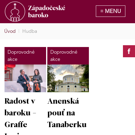
Úvod
|
Hudba
Doprovodné
Doprovodné
akce
akce
Radost v
Anenská
baroku -
pouť na
Graffe
Tanaberku