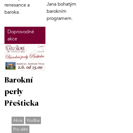
Jana bohatým
renesance a
barokním
baroka.
programem.
Doprovodné
akce
Barokní
perly
Přešticka
Akce
Hudba
Pro děti