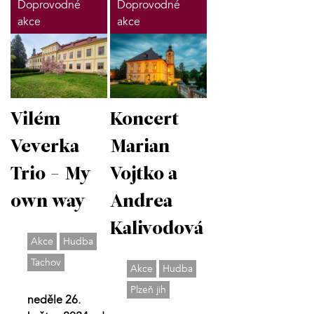
Doprovodné
Doprovodné
akce
akce
Vilém
Koncert
Veverka
Marian
Trio - My
Vojtko a
own way
Andrea
Kalivodová
Akce
Hudba
Tachov
Akce
Hudba
Plzeň jih
neděle 26.