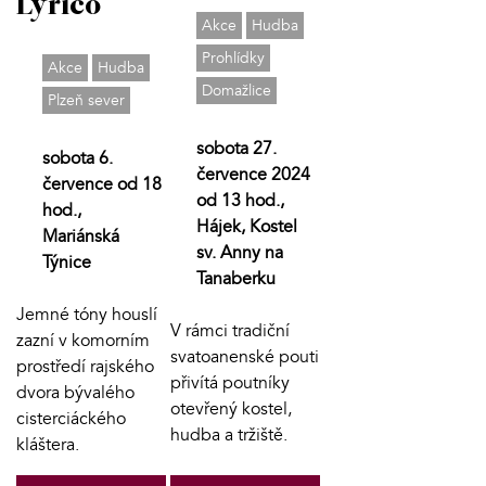
Lyrico
Akce
Hudba
Prohlídky
Akce
Hudba
Domažlice
Plzeň sever
sobota 27.
sobota 6.
července 2024
července od 18
od 13 hod.,
hod.,
Hájek, Kostel
Mariánská
sv. Anny na
Týnice
Tanaberku
Jemné tóny houslí
V rámci tradiční
zazní v komorním
svatoanenské pouti
prostředí rajského
přivítá poutníky
dvora bývalého
otevřený kostel,
cisterciáckého
hudba a tržiště.
kláštera.