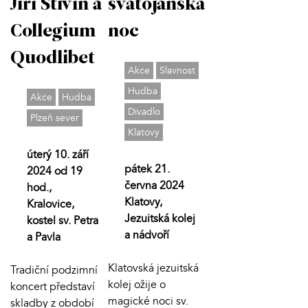
Jiří Stivín a
svatojánská
Collegium
noc
Quodlibet
Akce
Slavnost
Hudba
Akce
Hudba
Divadlo
Plzeň sever
Klatovy
úterý 10. září
pátek 21.
2024 od 19
června 2024
hod.,
Klatovy,
Kralovice,
Jezuitská kolej
kostel sv. Petra
a nádvoří
a Pavla
Klatovská jezuitská
Tradiční podzimní
kolej ožije o
koncert představí
magické noci sv.
skladby z období