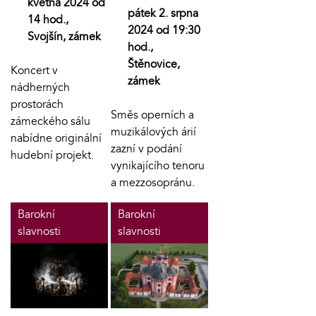
května 2024 od
pátek 2. srpna
14 hod.,
2024 od 19:30
Svojšín, zámek
hod.,
Štěnovice,
Koncert v
zámek
nádherných
prostorách
Směs operních a
zámeckého sálu
muzikálových árií
nabídne originální
zazní v podání
hudební projekt.
vynikajícího tenoru
a mezzosopránu.
Barokní
Barokní
slavnosti
slavnosti