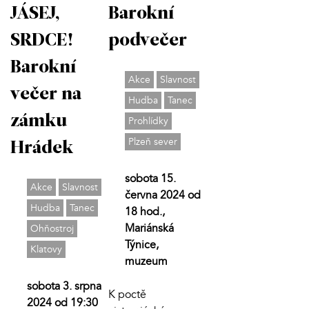
JÁSEJ,
Barokní
SRDCE!
podvečer
Barokní
Akce
Slavnost
večer na
Hudba
Tanec
zámku
Prohlídky
Plzeň sever
Hrádek
sobota 15.
Akce
Slavnost
června 2024 od
Hudba
Tanec
18 hod.,
Mariánská
Ohňostroj
Týnice,
Klatovy
muzeum
sobota 3. srpna
K poctě
2024 od 19:30