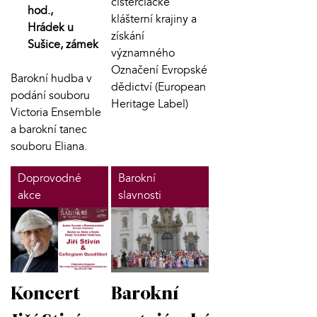
cisterciácké
hod.,
klášterní krajiny a
Hrádek u
získání
Sušice, zámek
významného
Označení Evropské
Barokní hudba v
dědictví (European
podání souboru
Heritage Label)
Victoria Ensemble
a barokní tanec
souboru Eliana.
Doprovodné
Barokní
akce
slavnosti
Koncert
Barokní