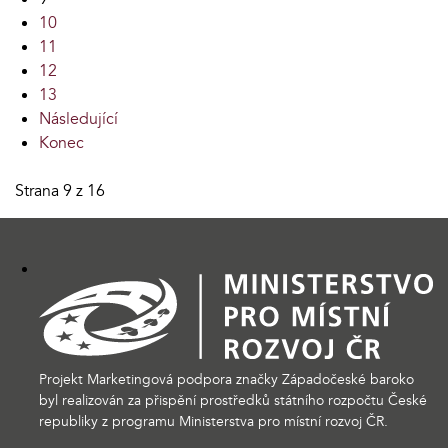
10
11
12
13
Následující
Konec
Strana 9 z 16
Projekt Marketingová podpora značky Západočeské baroko
byl realizován za přispění prostředků státního rozpočtu České
republiky z programu Ministerstva pro místní rozvoj ČR.