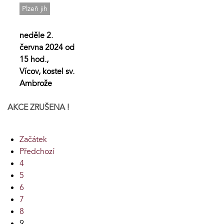
Plzeň jih
neděle 2.
června 2024 od
15 hod.,
Vícov, kostel sv.
Ambrože
AKCE ZRUŠENA !
Začátek
Předchozí
4
5
6
7
8
9