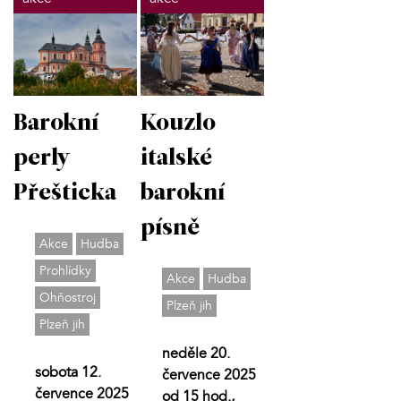
Barokní
Kouzlo
perly
italské
Přešticka
barokní
písně
Akce
Hudba
Prohlídky
Akce
Hudba
Ohňostroj
Plzeň jih
Plzeň jih
neděle 20.
sobota 12.
července 2025
července 2025
od 15 hod.,