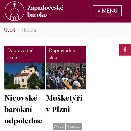
Úvod
|
Hudba
Doprovodné
Doprovodné
akce
akce
Nicovské
Mušketýři
barokní
v Plzni
odpoledne
Akce
Hudba