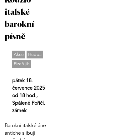
Kouzlo
italské
barokní
písně
Akce
Hudba
Plzeň jih
pátek 18.
července 2025
od 18 hod.,
Spálené Poříčí,
zámek
Barokní italské árie
antiche slibují