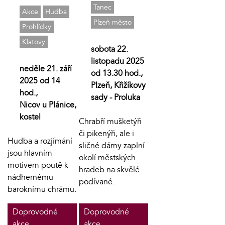
Tanec
Akce
Hudba
Plzeň město
Prohlídky
Klatovy
sobota 22.
listopadu 2025
neděle 21. září
od 13.30 hod.,
2025 od 14
Plzeň, Křižíkovy
hod.,
sady - Proluka
Nicov u Plánice,
kostel
Chrabří mušketýři
či pikenýři, ale i
Hudba a rozjímání
sličné dámy zaplní
jsou hlavním
okolí městských
motivem poutě k
hradeb na skvělé
nádhernému
podívané.
baroknímu chrámu.
Doprovodné
Doprovodné
akce
akce