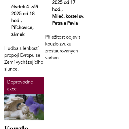
2025 od 17
čtvrtek 4. září
hod.,
2025 od 18
Mileč, kostel sv.
hod.,
Petra a Pavla
Příchovice,
zámek
Příležitost objevit
kouzlo zvuku
Hudba s lehkostí
zrestaurovaných
propojí Evropu se
varhan.
Zemí vycházejícího
slunce.
Doprovodné
akce