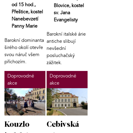
od 15 hod.,
Blovice, kostel
Přeštice, kostel
sv. Jana
Nanebevzetí
Evangelisty
Panny Marie
Barokní italské árie
Barokní dominanta
antiche slibují
širého okolí otevře
nevšední
svou náruč všem
posluchačský
příchozím.
zážitek.
Doprovodné
Doprovodné
akce
akce
Kouzlo
Cebivská