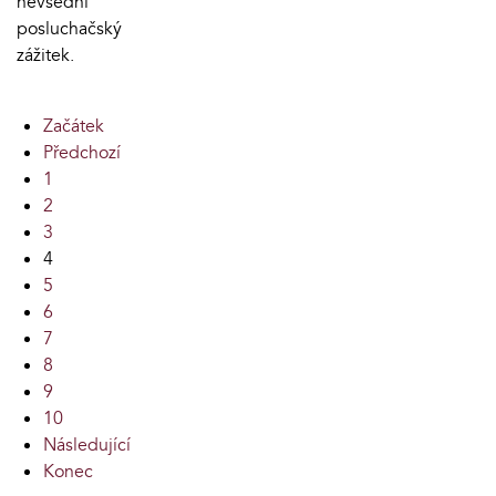
nevšední
posluchačský
zážitek.
Začátek
Předchozí
1
2
3
4
5
6
7
8
9
10
Následující
Konec