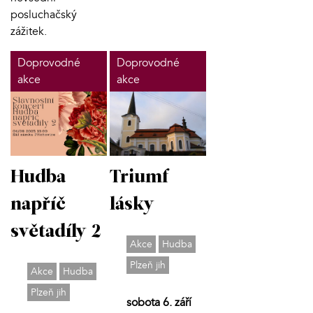
posluchačský
zážitek.
Doprovodné
Doprovodné
akce
akce
Hudba
Triumf
napříč
lásky
světadíly 2
Akce
Hudba
Plzeň jih
Akce
Hudba
Plzeň jih
sobota 6. září