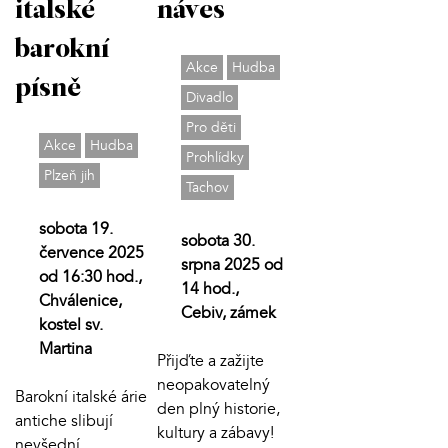
italské
náves
barokní
Akce
Hudba
písně
Divadlo
Pro děti
Akce
Hudba
Prohlídky
Plzeň jih
Tachov
sobota 19.
sobota 30.
července 2025
srpna 2025 od
od 16:30 hod.,
14 hod.,
Chválenice,
Cebiv, zámek
kostel sv.
Martina
Přijďte a zažijte
neopakovatelný
Barokní italské árie
den plný historie,
antiche slibují
kultury a zábavy!
nevšední