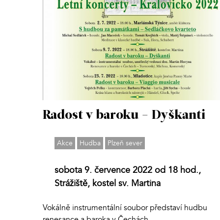
Radost v baroku - Dyškanti
Akce
Hudba
Plzeň sever
sobota 9. července 2022 od 18 hod.,
Strážiště, kostel sv. Martina
Vokálně instrumentální soubor představí hudbu
renesance a baroka v Čechách.