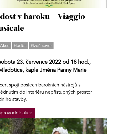
dost v baroku - Viaggio
sicale
Akce
Hudba
Plzeň sever
sobota 23. července 2022 od 18 hod.,
Mladotice, kaple Jména Panny Marie
ert spojí poslech barokních nástrojů s
lédnutím do interiéru nepřístupných prostor
iniho stavby.
provodné akce