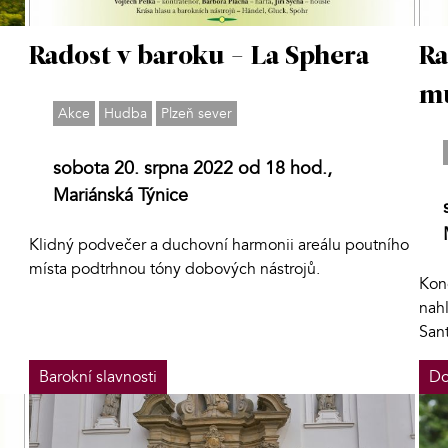
Radost v baroku - La Sphera
Ra
mu
Akce
Hudba
Plzeň sever
sobota 20. srpna 2022 od 18 hod.,
Mariánská Týnice
Klidný podvečer a duchovní harmonii areálu poutního
místa podtrhnou tóny dobových nástrojů.
Konc
nah
Sant
Barokní slavnosti
Do