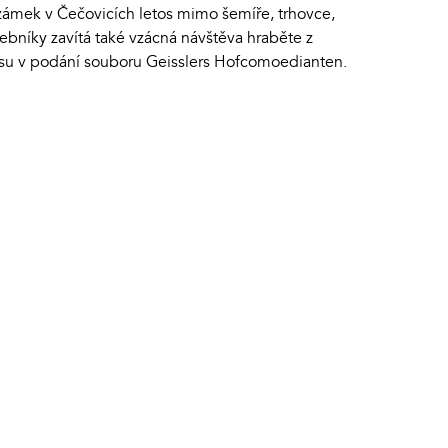
zámek v Čečovicích letos mimo šemíře, trhovce,
ebníky zavítá také vzácná návštěva hraběte z
su v podání souboru Geisslers Hofcomoedianten.