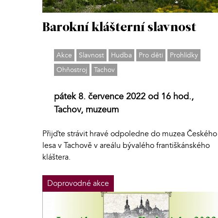
Barokní klášterní slavnost
Akce
Slavnost
Hudba
Pro děti
Prohlídky
Ohňostroj
Tachov
pátek 8. července 2022 od 16 hod.,
Tachov, muzeum
Přijďte strávit hravé odpoledne do muzea Českého
lesa v Tachově v areálu bývalého františkánského
kláštera.
Doprovodné akce