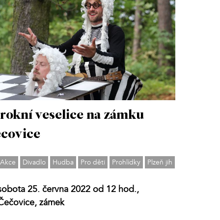
rokní veselice na zámku
covice
Akce
Divadlo
Hudba
Pro děti
Prohlídky
Plzeň jih
sobota 25. června 2022 od 12 hod.,
Čečovice, zámek