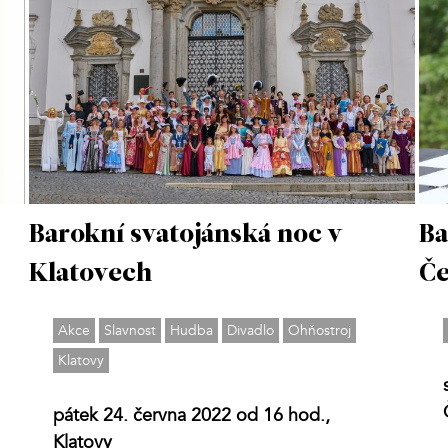
Barokní svatojánská noc v
Ba
Klatovech
Če
Akce
Slavnost
Hudba
Divadlo
Ohňostroj
Klatovy
pátek 24. června 2022 od 16 hod.,
Klatovy