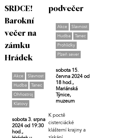
SRDCE!
podvečer
Barokní
Akce
Slavnost
večer na
Hudba
Tanec
zámku
Prohlídky
Plzeň sever
Hrádek
sobota 15.
Akce
Slavnost
června 2024 od
18 hod.,
Hudba
Tanec
Mariánská
Ohňostroj
Týnice,
muzeum
Klatovy
K poctě
sobota 3. srpna
cisterciácké
2024 od 19:30
klášterní krajiny a
hod.,
získání
Hrádek u