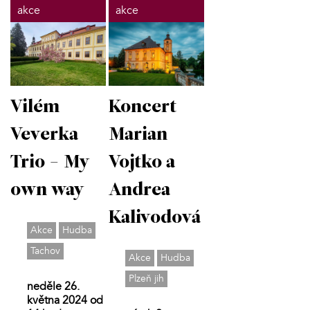
akce
akce
Vilém
Koncert
Veverka
Marian
Trio - My
Vojtko a
own way
Andrea
Kalivodová
Akce
Hudba
Tachov
Akce
Hudba
Plzeň jih
neděle 26.
května 2024 od