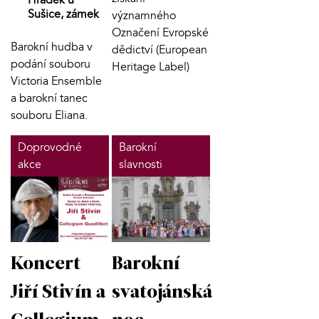
Sušice, zámek
významného
Označení Evropské
Barokní hudba v
dědictví (European
podání souboru
Heritage Label)
Victoria Ensemble
a barokní tanec
souboru Eliana.
Doprovodné
Barokní
akce
slavnosti
Koncert
Barokní
Jiří Stivín a
svatojánská