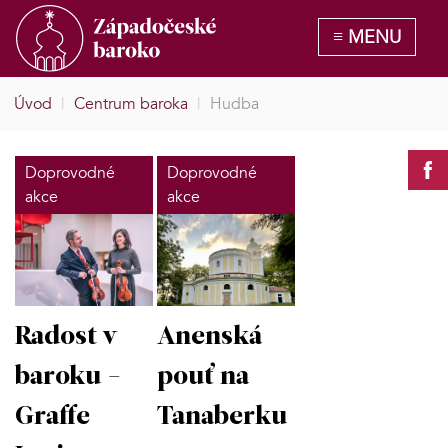
Úvod
|
Centrum baroka
|
Hudba
Doprovodné
Doprovodné
akce
akce
Radost v
Anenská
baroku -
pouť na
Graffe
Tanaberku