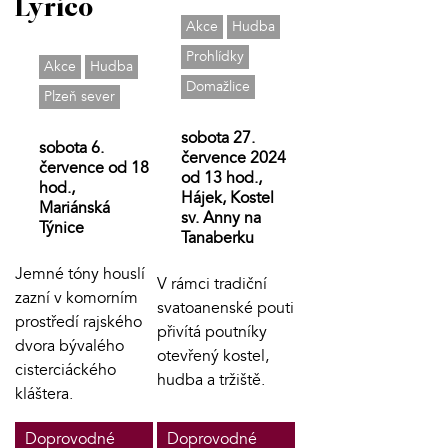
Lyrico
Akce
Hudba
Prohlídky
Akce
Hudba
Domažlice
Plzeň sever
sobota 27.
sobota 6.
července 2024
července od 18
od 13 hod.,
hod.,
Hájek, Kostel
Mariánská
sv. Anny na
Týnice
Tanaberku
Jemné tóny houslí
V rámci tradiční
zazní v komorním
svatoanenské pouti
prostředí rajského
přivítá poutníky
dvora bývalého
otevřený kostel,
cisterciáckého
hudba a tržiště.
kláštera.
Doprovodné
Doprovodné