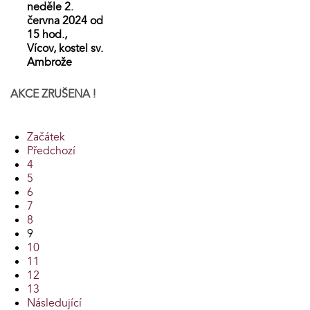
neděle 2.
června 2024 od
15 hod.,
Vícov, kostel sv.
Ambrože
AKCE ZRUŠENA !
Začátek
Předchozí
4
5
6
7
8
9
10
11
12
13
Následující