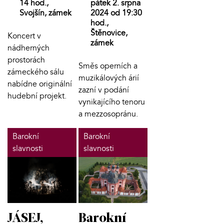
14 hod.,
pátek 2. srpna
Svojšín, zámek
2024 od 19:30
hod.,
Štěnovice,
Koncert v
zámek
nádherných
prostorách
Směs operních a
zámeckého sálu
muzikálových árií
nabídne originální
zazní v podání
hudební projekt.
vynikajícího tenoru
a mezzosopránu.
Barokní
Barokní
slavnosti
slavnosti
JÁSEJ,
Barokní