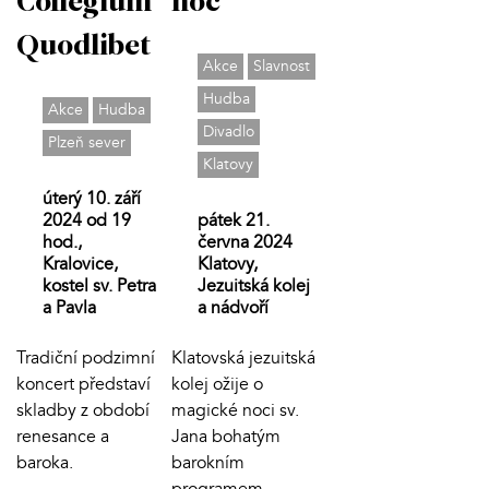
Collegium
noc
Quodlibet
Akce
Slavnost
Hudba
Akce
Hudba
Divadlo
Plzeň sever
Klatovy
úterý 10. září
2024 od 19
pátek 21.
hod.,
června 2024
Kralovice,
Klatovy,
kostel sv. Petra
Jezuitská kolej
a Pavla
a nádvoří
Tradiční podzimní
Klatovská jezuitská
koncert představí
kolej ožije o
skladby z období
magické noci sv.
renesance a
Jana bohatým
baroka.
barokním
programem.