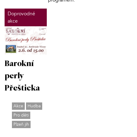
Doprovodné
akce
Barokní
perly
Přešticka
Akce
Hudba
Pro děti
Plzeň jih