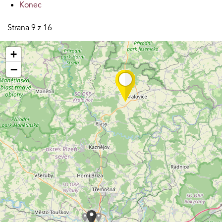
Konec
Strana 9 z 16
+
−