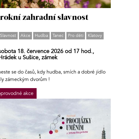
rokní zahradní slavnost
Slavnost
Akce
Hudba
Tanec
Pro děti
Klatovy
sobota 18. července 2026 od 17 hod.,
Hrádek u Sušice, zámek
neste se do časů, kdy hudba, smích a dobré jídlo
dly zámeckým dvorům !
provodné akce