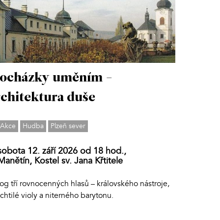
ocházky uměním -
chitektura duše
Akce
Hudba
Plzeň sever
sobota 12. září 2026 od 18 hod.,
Manětín, Kostel sv. Jana Křtitele
og tří rovnocenných hlasů – královského nástroje,
chtilé violy a niterného barytonu.