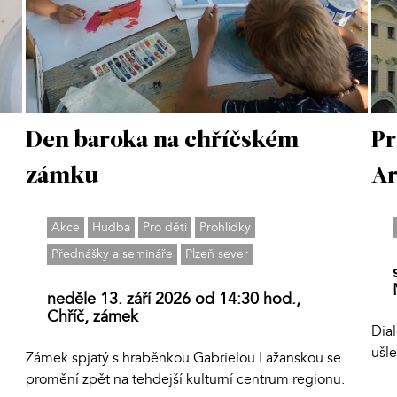
Den baroka na chříčském
Pr
zámku
Ar
Akce
Hudba
Pro děti
Prohlídky
Přednášky a semináře
Plzeň sever
neděle 13. září 2026 od 14:30 hod.,
Chříč, zámek
Dial
ušle
Zámek spjatý s hraběnkou Gabrielou Lažanskou se
promění zpět na tehdejší kulturní centrum regionu.