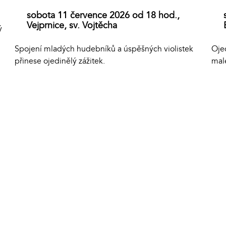
sobota 11 července 2026 od 18 hod.,
Vejprnice, sv. Vojtěcha
ý
Ojed
Spojení mladých hudebníků a úspěšných violistek
mal
přinese ojedinělý zážitek.