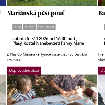
ý
Mariánská pěší pouť
Ba
Akce
Hudba
Plzeň sever
sobota 5. září 2026 od 16.30 hod.,
Plasy, kostel Nanebevzetí Panny Marie
Z Plas do Mariánské Týnice cisterciáckou barokní
Pře
krajinou.
vlá
Doprovodné akce
Do