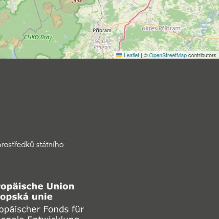
Leaflet
|
©
OpenStreetMap
contributors
rostředků státního