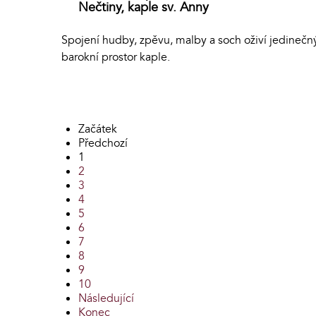
Nečtiny, kaple sv. Anny
Spojení hudby, zpěvu, malby a soch oživí jedinečn
barokní prostor kaple.
Začátek
Předchozí
1
2
3
4
5
6
7
8
9
10
Následující
Konec