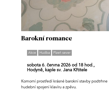
Barokní romance
Akce
Hudba
Plzeň sever
sobota 6. června 2026 od 18 hod.,
Hodyně, kaple sv. Jana Křtitele
Komorní prostředí krásné barokní stavby podtrhne
hudební spojení klavíru a zpěvu.