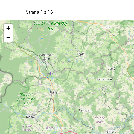
Strana 1 z 16
+
−