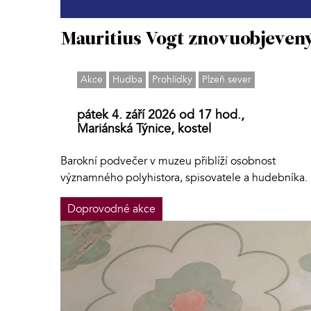
Mauritius Vogt znovuobjeven
Akce
Hudba
Prohlídky
Plzeň sever
pátek 4. září 2026 od 17 hod.,
Mariánská Týnice, kostel
Barokní podvečer v muzeu přiblíží osobnost
významného polyhistora, spisovatele a hudebníka.
Doprovodné akce