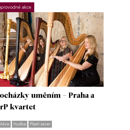
provodné akce
ocházky uměním - Praha a
rP kvartet
Akce
Hudba
Plzeň sever