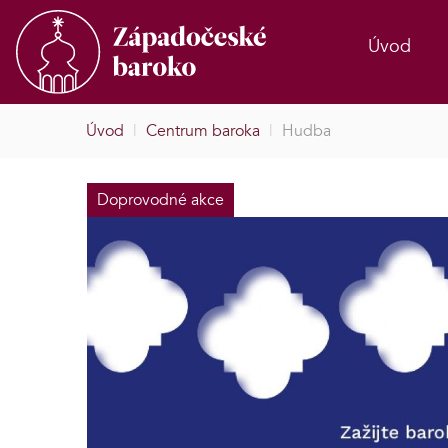
Úvod
Úvod
|
Centrum baroka
|
Hudba
Doprovodné akce