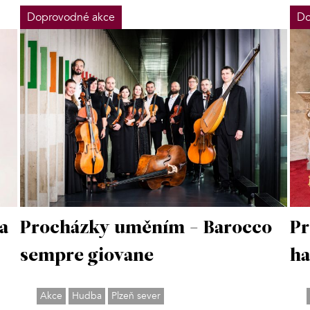
Doprovodné akce
Do
a
Pr
Procházky uměním - Barocco
ha
sempre giovane
Akce
Hudba
Plzeň sever