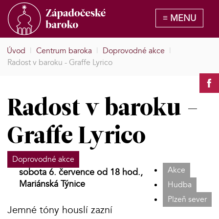
Úvod
|
Centrum baroka
|
Doprovodné akce
|
Radost v baroku - Graffe Lyrico
Radost v baroku -
Graffe Lyrico
Doprovodné akce
Akce
sobota 6. července od 18 hod.,
Mariánská Týnice
Hudba
Plzeň sever
Jemné tóny houslí zazní