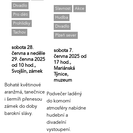
Divadlo
Slavnost
Akce
Pro děti
Hudba
Prohlídky
Divadlo
Tachov
Plzeň sever
sobota 28.
sobota 7.
června a neděle
června 2025 od
29. června 2025
17 hod.,
od 10 hod.,
Mariánská
Svojšín, zámek
Týnice,
muzeum
Bohaté květinové
aranžmá, tanečnice
Podvečer laděný
i šermíři přenesou
do komorní
zámek do doby
atmosféry nabídne
barokní slávy.
hudební a
divadelní
vystoupení.