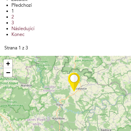
Předchozí
1
2
3
Následující
Konec
Strana 1 z 3
+
−