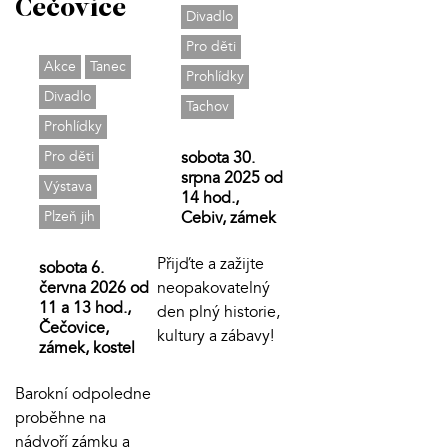
Čečovice
Divadlo
Pro děti
Akce
Tanec
Prohlídky
Divadlo
Tachov
Prohlídky
Pro děti
sobota 30.
srpna 2025 od
Výstava
14 hod.,
Plzeň jih
Cebiv, zámek
Přijďte a zažijte
sobota 6.
června 2026 od
neopakovatelný
11 a 13 hod.,
den plný historie,
Čečovice,
kultury a zábavy!
zámek, kostel
Barokní odpoledne
proběhne na
nádvoří zámku a