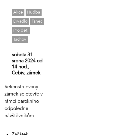
Akce
Hudba
Divadlo
Tanec
Pro děti
Tachov
sobota 31.
srpna 2024 od
14 hod.,
Cebiv, zámek
Rekonstruovaný
zámek se otevře v
rámci barokního
odpoledne
návštěvníkům.
Začátek