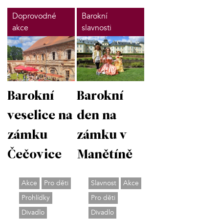
Doprovodné
Barokní
akce
slavnosti
Barokní
Barokní
veselice na
den na
zámku
zámku v
Čečovice
Manětíně
Akce
Pro děti
Slavnost
Akce
Prohlídky
Pro děti
Divadlo
Divadlo