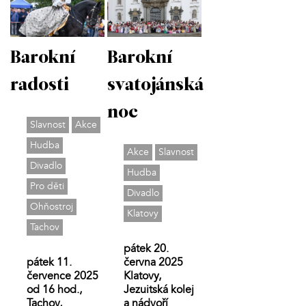
Barokní
Barokní
radosti
svatojánská
noc
Slavnost
Akce
Hudba
Akce
Slavnost
Divadlo
Hudba
Pro děti
Divadlo
Ohňostroj
Klatovy
Tachov
pátek 20.
pátek 11.
června 2025
července 2025
Klatovy,
od 16 hod.,
Jezuitská kolej
Tachov,
a nádvoří