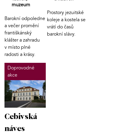
muzeum
Prostory jezuitské
Barokní odpoledne
koleje a kostela se
a večer promění
vrátí do časů
františkánský
barokní slávy.
klášter a zahradu
v místo plné
radosti a krásy.
Doprovodné
akce
Cebivská
náves