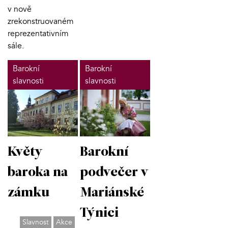
v nově
zrekonstruovaném
reprezentativním
sále.
Barokní
Barokní
slavnosti
slavnosti
Barokní
Květy
podvečer v
baroka na
Mariánské
zámku
Týnici
Slavnost
Akce