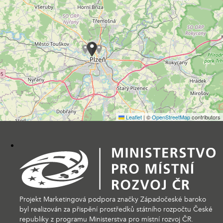
Leaflet
|
©
OpenStreetMap
contributors
Projekt Marketingová podpora značky Západočeské baroko
byl realizován za přispění prostředků státního rozpočtu České
republiky z programu Ministerstva pro místní rozvoj ČR.