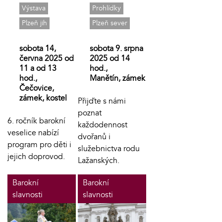
Výstava
Prohlídky
Plzeň jih
Plzeň sever
sobota 14,
sobota 9. srpna
června 2025 od
2025 od 14
11 a od 13
hod.,
hod.,
Manětín, zámek
Čečovice,
zámek, kostel
Přijďte s námi
poznat
6. ročník barokní
každodennost
veselice nabízí
dvořanů i
program pro děti i
služebnictva rodu
jejich doprovod.
Lažanských.
Barokní
Barokní
slavnosti
slavnosti