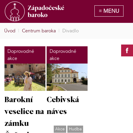
Úvod
|
Centrum baroka
|
Divadlo
Doprovodné
Doprovodné
akce
akce
Barokní
Cebivská
veselice na
náves
zámku
Akce
Hudba