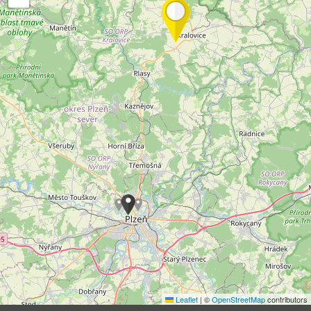
Leaflet
|
©
OpenStreetMap
contributors