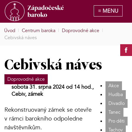
Úvod
|
Centrum baroka
|
Doprovodné akce
|
Cebivská náves
Cebivská náves
Doprovodné akce
Akce
sobota 31. srpna 2024 od 14 hod.,
Cebiv, zámek
Hudba
Divadlo
Rekonstruovaný zámek se otevře
Tanec
v rámci barokního odpoledne
Pro děti
návštěvníkům.
Tachov