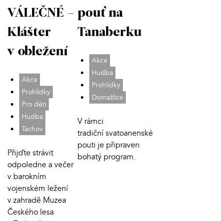
VÁLEČNÉ –
pouť na
Klášter
Tanaberku
v obležení
Akce
Hudba
Akce
Prohlídky
Prohlídky
Domažlice
Pro děti
Hudba
V rámci
Tachov
tradiční svatoanenské
pouti je připraven
Přijďte strávit
bohatý program.
odpoledne a večer
v barokním
vojenském ležení
v zahradě Muzea
Českého lesa