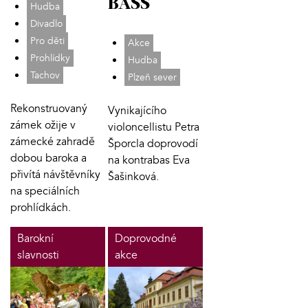
BASS
Hudba
Divadlo
Pro děti
Akce
Prohlídky
Hudba
Tachov
Plzeň sever
Rekonstruovaný
Vynikajícího
zámek ožije v
violoncellistu Petra
zámecké zahradě
Šporcla doprovodí
dobou baroka a
na kontrabas Eva
přivítá návštěvníky
Šašinková.
na speciálních
prohlídkách.
Barokní
Doprovodné
slavnosti
akce