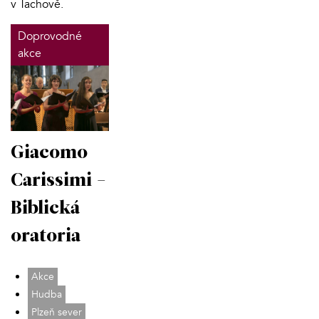
v Tachově.
Doprovodné
akce
Giacomo
Carissimi -
Biblická
oratoria
Akce
Hudba
Plzeň sever