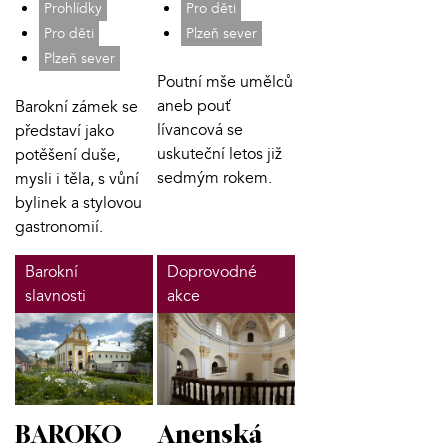
Pro děti
Prohlídky
Plzeň sever
Pro děti
Plzeň sever
Poutní mše umělců
aneb pouť
Barokní zámek se
lívancová se
představí jako
uskuteční letos již
potěšení duše,
sedmým rokem.
mysli i těla, s vůní
bylinek a stylovou
gastronomií.
Barokní
Doprovodné
slavnosti
akce
BAROKO
Anenská