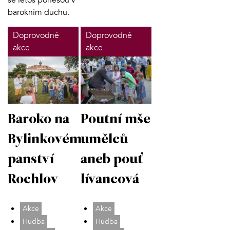
se letos ponesou v
barokním duchu.
Doprovodné
Doprovodné
akce
akce
Poutní mše
Baroko na
umělců
Bylinkovém
aneb pouť
panství
lívancová
Rochlov
Akce
Akce
Hudba
Hudba