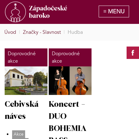
Úvod
|
Značky - Slavnost
|
Hudba
Doprovodné
Doprovodné
akce
akce
Cebivská
Koncert -
náves
DUO
BOHEMIA
Akce