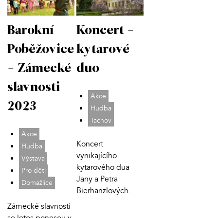
Barokní
Koncert -
Poběžovice
kytarové
- Zámecké
duo
slavnosti
Akce
2023
Hudba
Tachov
Akce
Koncert
Hudba
vynikajícího
Výstava
kytarového dua
Pro děti
Jany a Petra
Domažlice
Bierhanzlových.
Zámecké slavnosti