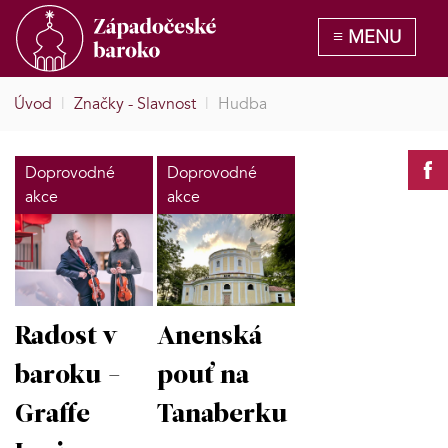
Úvod
|
Značky - Slavnost
|
Hudba
Doprovodné
Doprovodné
akce
akce
Radost v
Anenská
baroku -
pouť na
Graffe
Tanaberku