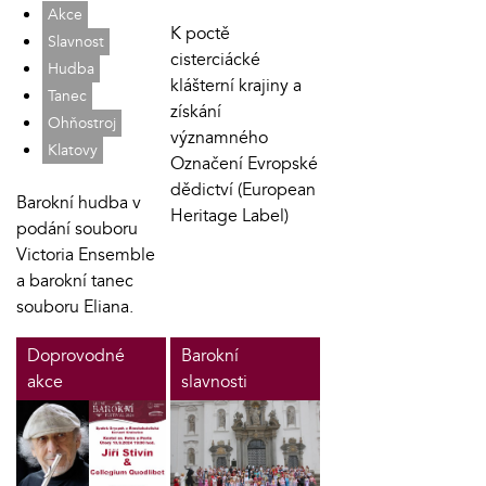
Akce
K poctě
Slavnost
cisterciácké
Hudba
klášterní krajiny a
Tanec
získání
Ohňostroj
významného
Klatovy
Označení Evropské
dědictví (European
Barokní hudba v
Heritage Label)
podání souboru
Victoria Ensemble
a barokní tanec
souboru Eliana.
Doprovodné
Barokní
akce
slavnosti