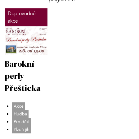
Doprovodné
akce
Barokní
perly
Přešticka
Akce
Hudba
Pro děti
Plzeň jih