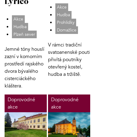
Lyrico
Akce
Hudba
Akce
Prohlídky
Hudba
Domažlice
Plzeň sever
V rámci tradiční
Jemné tóny houslí
svatoanenské pouti
zazní v komorním
přivítá poutníky
prostředí rajského
otevřený kostel,
dvora bývalého
hudba a tržiště.
cisterciáckého
kláštera.
Doprovodné
Doprovodné
akce
akce