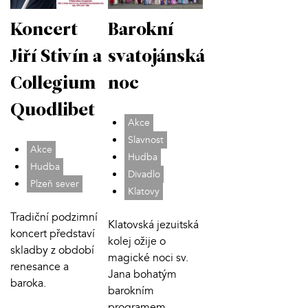
Koncert
Barokní
Jiří Stivín a
svatojánská
Collegium
noc
Quodlibet
Akce
Slavnost
Akce
Hudba
Hudba
Divadlo
Plzeň sever
Klatovy
Tradiční podzimní
Klatovská jezuitská
koncert představí
kolej ožije o
skladby z období
magické noci sv.
renesance a
Jana bohatým
baroka.
barokním
programem.