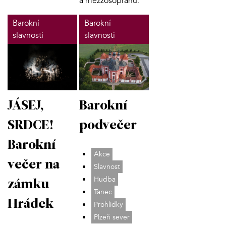
a mezzosopránu.
Barokní
Barokní
slavnosti
slavnosti
JÁSEJ,
Barokní
SRDCE!
podvečer
Barokní
Akce
večer na
Slavnost
Hudba
zámku
Tanec
Hrádek
Prohlídky
Plzeň sever