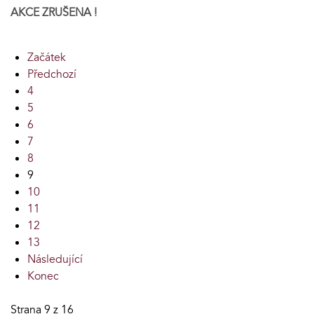
AKCE ZRUŠENA !
Začátek
Předchozí
4
5
6
7
8
9
10
11
12
13
Následující
Konec
Strana 9 z 16