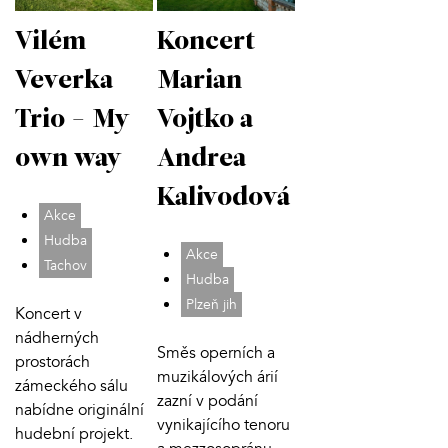
Vilém
Koncert
Veverka
Marian
Trio - My
Vojtko a
own way
Andrea
Kalivodová
Akce
Hudba
Akce
Tachov
Hudba
Plzeň jih
Koncert v
nádherných
Směs operních a
prostorách
muzikálových árií
zámeckého sálu
zazní v podání
nabídne originální
vynikajícího tenoru
hudební projekt.