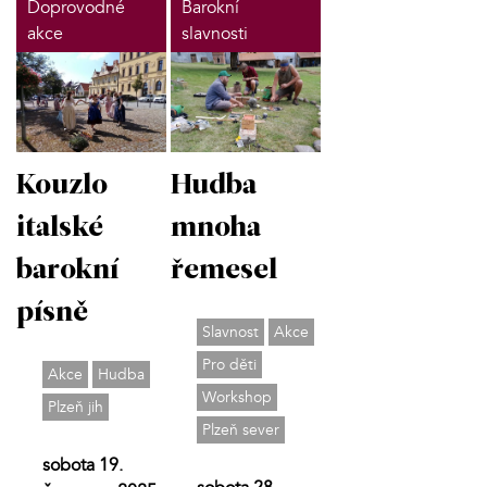
Doprovodné
Barokní
akce
slavnosti
Kouzlo
Hudba
italské
mnoha
barokní
řemesel
písně
Slavnost
Akce
Pro děti
Akce
Hudba
Workshop
Plzeň jih
Plzeň sever
sobota 19.