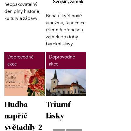
Svojšín, zámek
neopakovatelný
den plný historie,
Bohaté květinové
kultury a zábavy!
aranžmá, tanečnice
i šermíři přenesou
zámek do doby
barokní slávy.
Doprovodné
Doprovodné
akce
akce
Hudba
Triumf
napříč
lásky
světadíly 2