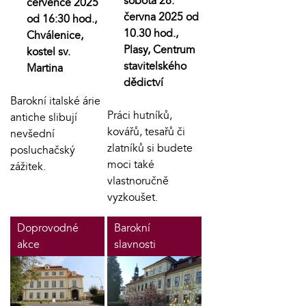
sobota 28.
července 2025
června 2025 od
od 16:30 hod.,
10.30 hod.,
Chválenice,
Plasy, Centrum
kostel sv.
stavitelského
Martina
dědictví
Barokní italské árie
Práci hutníků,
antiche slibují
kovářů, tesařů či
nevšední
zlatníků si budete
posluchačský
moci také
zážitek.
vlastnoručně
vyzkoušet.
Doprovodné
Barokní
akce
slavnosti