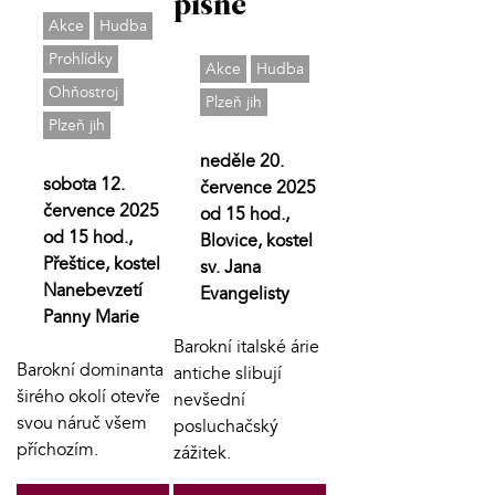
písně
Akce
Hudba
Prohlídky
Akce
Hudba
Ohňostroj
Plzeň jih
Plzeň jih
neděle 20.
sobota 12.
července 2025
července 2025
od 15 hod.,
od 15 hod.,
Blovice, kostel
Přeštice, kostel
sv. Jana
Nanebevzetí
Evangelisty
Panny Marie
Barokní italské árie
Barokní dominanta
antiche slibují
širého okolí otevře
nevšední
svou náruč všem
posluchačský
příchozím.
zážitek.