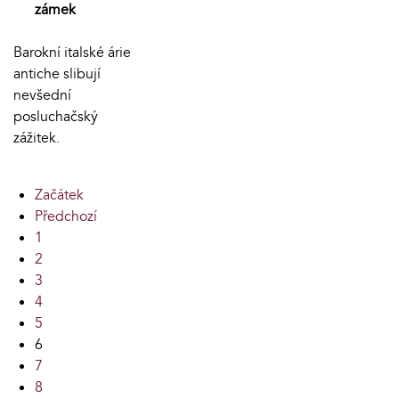
zámek
Barokní italské árie
antiche slibují
nevšední
posluchačský
zážitek.
Začátek
Předchozí
1
2
3
4
5
6
7
8