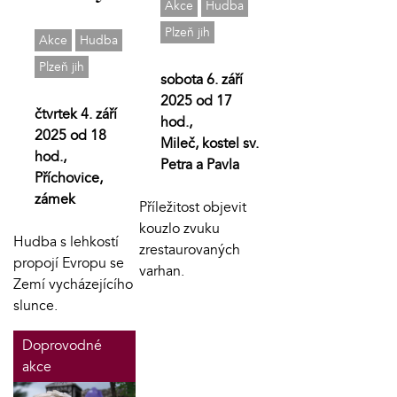
Akce
Hudba
Plzeň jih
Akce
Hudba
Plzeň jih
sobota 6. září
2025 od 17
čtvrtek 4. září
hod.,
2025 od 18
Mileč, kostel sv.
hod.,
Petra a Pavla
Příchovice,
zámek
Příležitost objevit
kouzlo zvuku
Hudba s lehkostí
zrestaurovaných
propojí Evropu se
varhan.
Zemí vycházejícího
slunce.
Doprovodné
akce