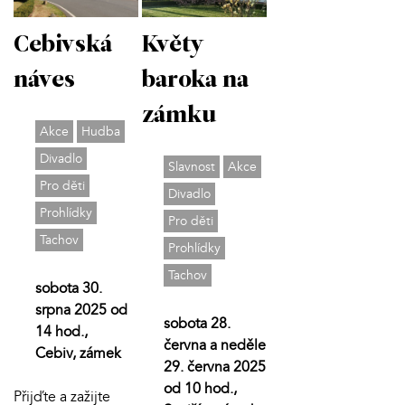
Cebivská
Květy
náves
baroka na
zámku
Akce
Hudba
Divadlo
Slavnost
Akce
Pro děti
Divadlo
Prohlídky
Pro děti
Tachov
Prohlídky
Tachov
sobota 30.
srpna 2025 od
sobota 28.
14 hod.,
června a neděle
Cebiv, zámek
29. června 2025
od 10 hod.,
Přijďte a zažijte