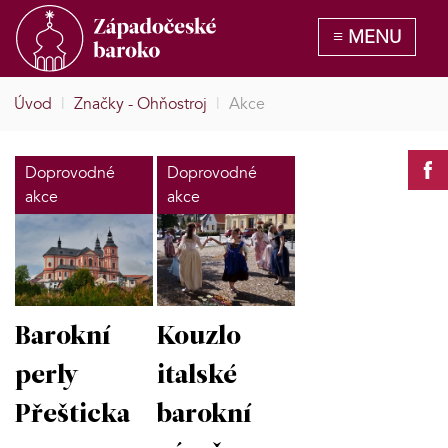
Úvod
|
Značky - Ohňostroj
|
Akce
Doprovodné
Doprovodné
akce
akce
Barokní
Kouzlo
perly
italské
Přešticka
barokní