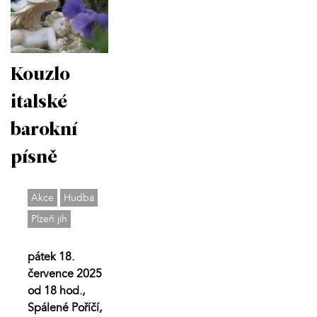
Kouzlo
italské
barokní
písně
Akce
Hudba
Plzeň jih
pátek 18.
července 2025
od 18 hod.,
Spálené Poříčí,