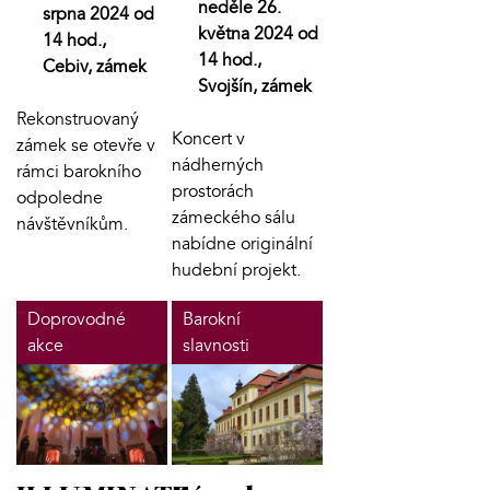
neděle 26.
srpna 2024 od
května 2024 od
14 hod.,
14 hod.,
Cebiv, zámek
Svojšín, zámek
Rekonstruovaný
Koncert v
zámek se otevře v
nádherných
rámci barokního
prostorách
odpoledne
zámeckého sálu
návštěvníkům.
nabídne originální
hudební projekt.
Doprovodné
Barokní
akce
slavnosti