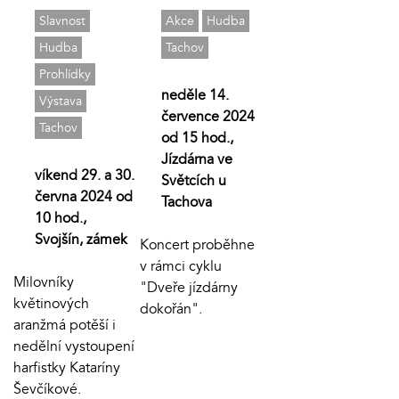
Slavnost
Akce
Hudba
Hudba
Tachov
Prohlídky
neděle 14.
Výstava
července 2024
Tachov
od 15 hod.,
Jízdárna ve
víkend 29. a 30.
Světcích u
června 2024 od
Tachova
10 hod.,
Svojšín, zámek
Koncert proběhne
v rámci cyklu
Milovníky
"Dveře jízdárny
květinových
dokořán".
aranžmá potěší i
nedělní vystoupení
harfistky Kataríny
Ševčíkové.