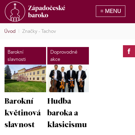
Úvod
|
Značky - Tachov
Barokní
Doprovodné
slavnosti
akce
Barokní
Hudba
květinová
baroka a
slavnost
klasicismu