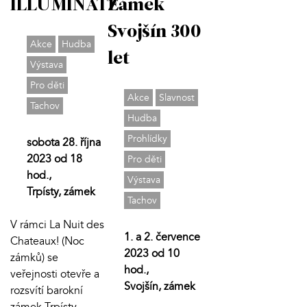
ILLUMINATE
Zámek
Svojšín 300
Akce
Hudba
let
Výstava
Pro děti
Akce
Slavnost
Tachov
Hudba
Prohlídky
sobota 28. října
2023 od 18
Pro děti
hod.,
Výstava
Trpísty, zámek
Tachov
V rámci La Nuit des
1. a 2. července
Chateaux! (Noc
2023 od 10
zámků) se
hod.,
veřejnosti otevře a
Svojšín, zámek
rozsvítí barokní
zámek Trpísty.