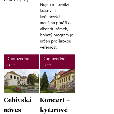
Nejen milovníky
krásných
květinových
aranžmá potěší o
víkendu zámek,
bohatý program je
určen pro širokou
veřejnost.
Doprovodné
Doprovodné
akce
akce
Cebivská
Koncert -
náves
kytarové