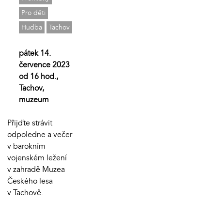
Pro děti
Hudba
Tachov
pátek 14.
července 2023
od 16 hod.,
Tachov,
muzeum
Přijďte strávit
odpoledne a večer
v barokním
vojenském ležení
v zahradě Muzea
Českého lesa
v Tachově.