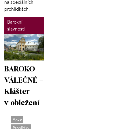
na speciálních
prohlídkách.
Barokní
slavnosti
BAROKO
VÁLEČNÉ –
Klášter
v obležení
Akce
Prohlídky