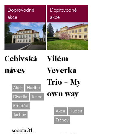
Doprovodné
Doprovodné
akce
akce
Cebivská
Vilém
náves
Veverka
Trio - My
Akce
Hudba
own way
Divadlo
Tanec
Pro děti
Akce
Hudba
Tachov
Tachov
sobota 31.