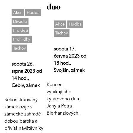
duo
Akce
Hudba
Divadlo
Akce
Hudba
Pro děti
Tachov
Prohlídky
Tachov
sobota 17.
června 2023 od
18 hod.,
sobota 26.
Svojšín, zámek
srpna 2023 od
14 hod.,
Koncert
Cebiv, zámek
vynikajícího
kytarového dua
Rekonstruovaný
Jany a Petra
zámek ožije v
Bierhanzlových.
zámecké zahradě
dobou baroka a
přivítá návštěvníky