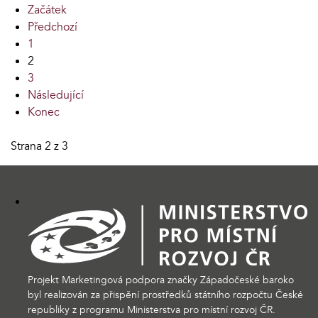
Začátek
Předchozí
1
2
3
Následující
Konec
Strana 2 z 3
Projekt Marketingová podpora značky Západočeské baroko
byl realizován za přispění prostředků státního rozpočtu České
republiky z programu Ministerstva pro místní rozvoj ČR.