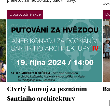
přenesou zámek do doby barokní slávy.
dok
Doprovodné akce
Do
Čtvrtý konvoj za poznáním
Ba
Santiniho architektury