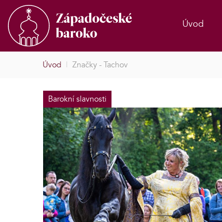
Úvod
Úvod
|
Značky - Tachov
Barokní slavnosti