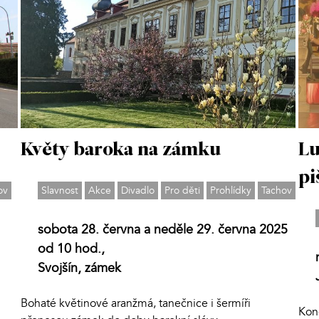
Květy baroka na zámku
Lu
pi
ov
Slavnost
Akce
Divadlo
Pro děti
Prohlídky
Tachov
sobota 28. června a neděle 29. června 2025
od 10 hod.,
Svojšín, zámek
Bohaté květinové aranžmá, tanečnice i šermíři
Kon