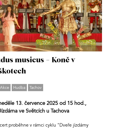
dus musicus - Koně v
škotech
Akce
Hudba
Tachov
neděle 13. července 2025 od 15 hod.,
Jízdárna ve Světcích u Tachova
cert proběhne v rámci cyklu "Dveře jízdárny