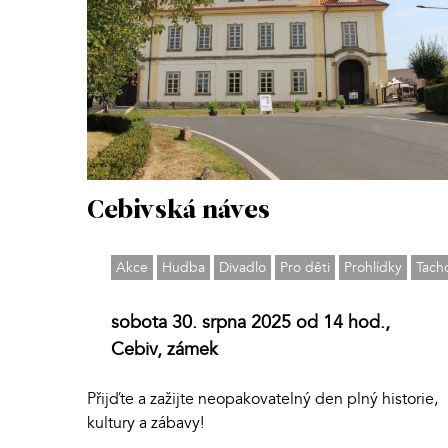
Cebivská náves
Akce
Hudba
Divadlo
Pro děti
Prohlídky
Tach
sobota 30. srpna 2025 od 14 hod.,
Cebiv, zámek
Přijďte a zažijte neopakovatelný den plný historie,
kultury a zábavy!