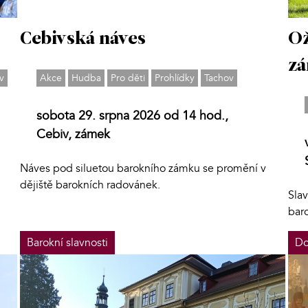
Cebivská náves
Ož
z
v
Akce
Hudba
Pro děti
Prohlídky
Tachov
sobota 29. srpna 2026 od 14 hod.,
Cebiv, zámek
Náves pod siluetou barokního zámku se promění v
dějiště barokních radovánek.
Sla
bar
Barokní slavnosti
Do