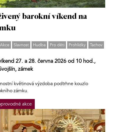
ivený barokní víkend na
ámku
Akce
Slavnost
Hudba
Pro děti
Prohlídky
Tachov
víkend 27. a 28. června 2026 od 10 hod.,
Svojšín, zámek
vnostní květinová výzdoba podtrhne kouzlo
okního zámku.
provodné akce