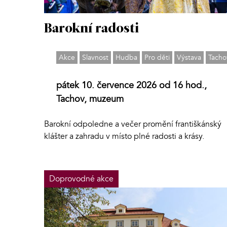
Barokní radosti
Akce
Slavnost
Hudba
Pro děti
Výstava
Tacho
pátek 10. července 2026 od 16 hod.,
Tachov, muzeum
Barokní odpoledne a večer promění františkánský
klášter a zahradu v místo plné radosti a krásy.
Doprovodné akce