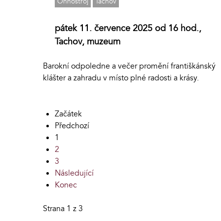
Ohňostroj
Tachov
pátek 11. července 2025 od 16 hod.,
Tachov, muzeum
Barokní odpoledne a večer promění františkánský
klášter a zahradu v místo plné radosti a krásy.
Začátek
Předchozí
1
2
3
Následující
Konec
Strana 1 z 3