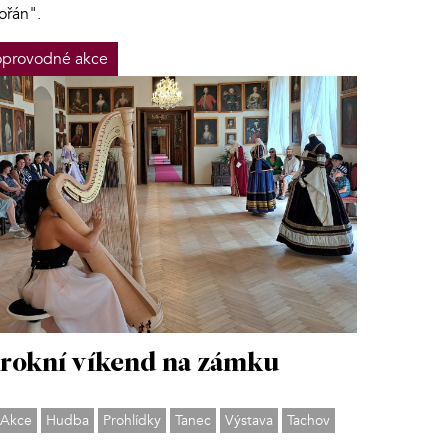
ořán".
provodné akce
rokní víkend na zámku
Akce
Hudba
Prohlídky
Tanec
Výstava
Tachov