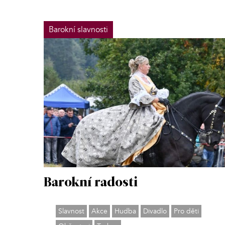
Barokní slavnosti
Barokní radosti
Slavnost
Akce
Hudba
Divadlo
Pro děti