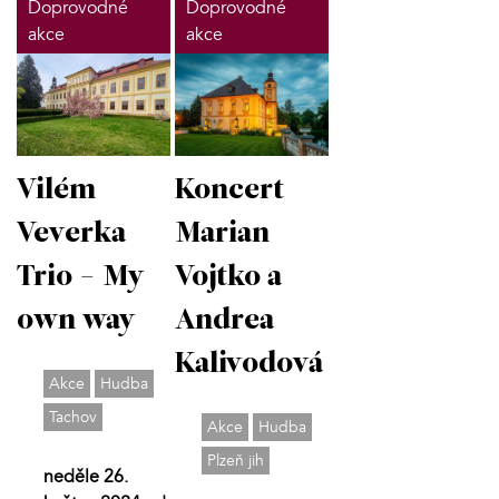
Doprovodné
Doprovodné
akce
akce
Vilém
Koncert
Veverka
Marian
Trio - My
Vojtko a
own way
Andrea
Kalivodová
Akce
Hudba
Tachov
Akce
Hudba
Plzeň jih
neděle 26.