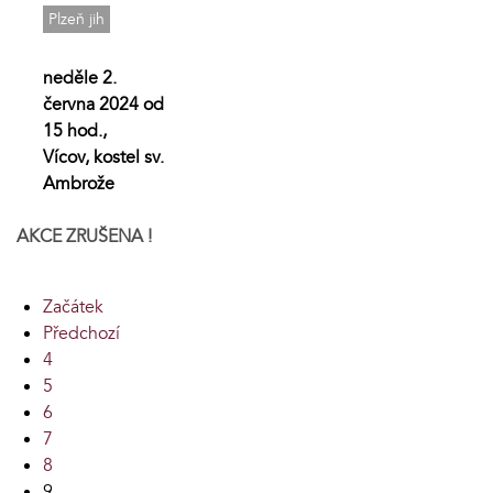
Plzeň jih
neděle 2.
června 2024 od
15 hod.,
Vícov, kostel sv.
Ambrože
AKCE ZRUŠENA !
Začátek
Předchozí
4
5
6
7
8
9