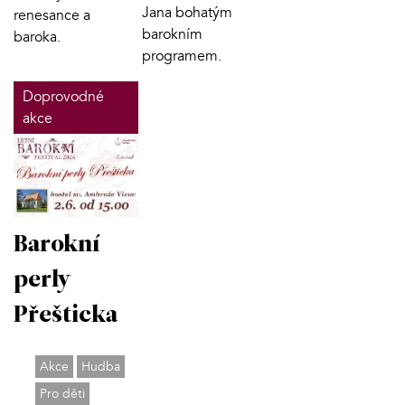
Jana bohatým
renesance a
barokním
baroka.
programem.
Doprovodné
akce
Barokní
perly
Přešticka
Akce
Hudba
Pro děti