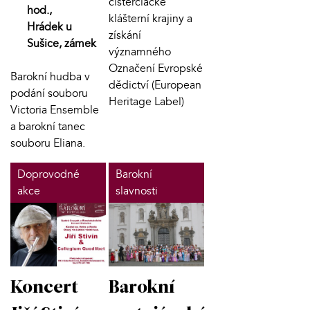
cisterciácké
hod.,
klášterní krajiny a
Hrádek u
získání
Sušice, zámek
významného
Označení Evropské
Barokní hudba v
dědictví (European
podání souboru
Heritage Label)
Victoria Ensemble
a barokní tanec
souboru Eliana.
Doprovodné
Barokní
akce
slavnosti
Koncert
Barokní