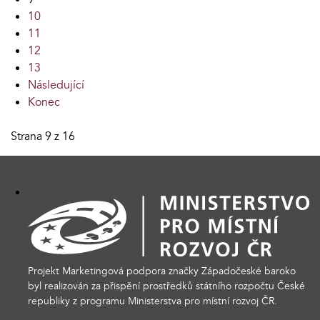
10
11
12
13
Následující
Konec
Strana 9 z 16
Projekt Marketingová podpora značky Západočeské baroko
byl realizován za přispění prostředků státního rozpočtu České
republiky z programu Ministerstva pro místní rozvoj ČR.