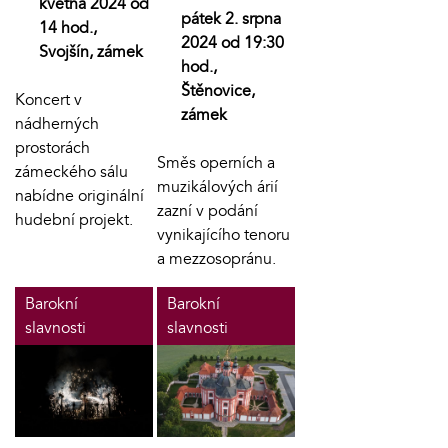
května 2024 od
pátek 2. srpna
14 hod.,
2024 od 19:30
Svojšín, zámek
hod.,
Štěnovice,
Koncert v
zámek
nádherných
prostorách
Směs operních a
zámeckého sálu
muzikálových árií
nabídne originální
zazní v podání
hudební projekt.
vynikajícího tenoru
a mezzosopránu.
Barokní
Barokní
slavnosti
slavnosti