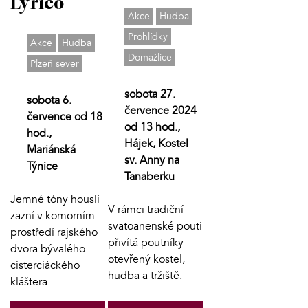
Lyrico
Akce
Hudba
Prohlídky
Akce
Hudba
Domažlice
Plzeň sever
sobota 27.
sobota 6.
července 2024
července od 18
od 13 hod.,
hod.,
Hájek, Kostel
Mariánská
sv. Anny na
Týnice
Tanaberku
Jemné tóny houslí
V rámci tradiční
zazní v komorním
svatoanenské pouti
prostředí rajského
přivítá poutníky
dvora bývalého
otevřený kostel,
cisterciáckého
hudba a tržiště.
kláštera.