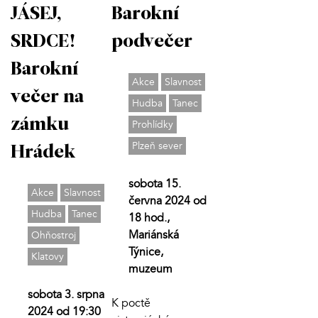
JÁSEJ,
Barokní
SRDCE!
podvečer
Barokní
Akce
Slavnost
večer na
Hudba
Tanec
zámku
Prohlídky
Plzeň sever
Hrádek
sobota 15.
Akce
Slavnost
června 2024 od
Hudba
Tanec
18 hod.,
Mariánská
Ohňostroj
Týnice,
Klatovy
muzeum
sobota 3. srpna
K poctě
2024 od 19:30