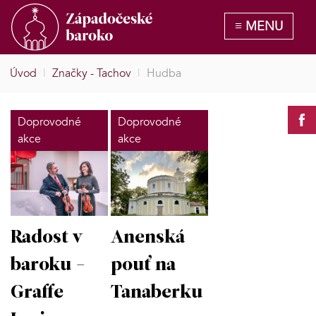
Úvod
|
Značky - Tachov
|
Hudba
Doprovodné
Doprovodné
akce
akce
Radost v
Anenská
baroku -
pouť na
Graffe
Tanaberku