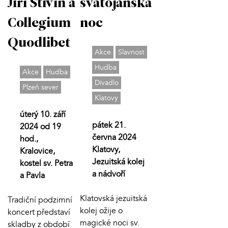
Jiří Stivín a
svatojánská
Collegium
noc
Quodlibet
Akce
Slavnost
Hudba
Akce
Hudba
Divadlo
Plzeň sever
Klatovy
úterý 10. září
pátek 21.
2024 od 19
června 2024
hod.,
Klatovy,
Kralovice,
Jezuitská kolej
kostel sv. Petra
a nádvoří
a Pavla
Klatovská jezuitská
Tradiční podzimní
kolej ožije o
koncert představí
magické noci sv.
skladby z období