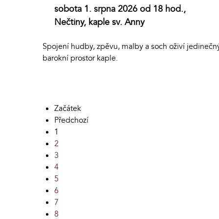
sobota 1. srpna 2026 od 18 hod.,
Nečtiny, kaple sv. Anny
Spojení hudby, zpěvu, malby a soch oživí jedinečn
barokní prostor kaple.
Začátek
Předchozí
1
2
3
4
5
6
7
8