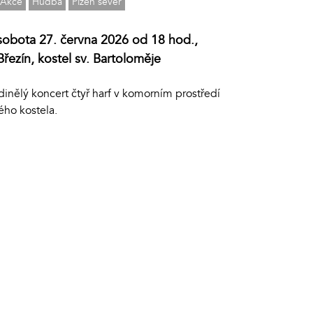
Akce
Hudba
Plzeň sever
sobota 27. června 2026 od 18 hod.,
Březín, kostel sv. Bartoloměje
inělý koncert čtyř harf v komorním prostředí
ého kostela.