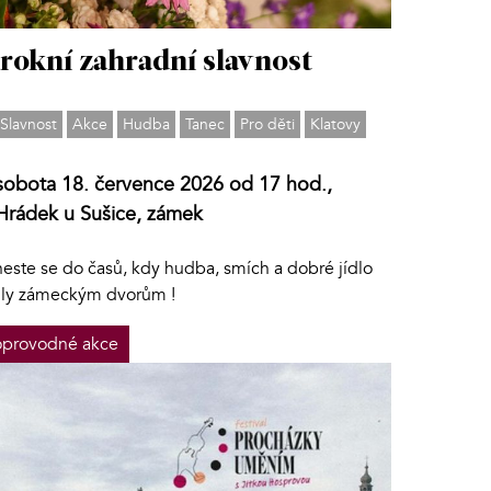
rokní zahradní slavnost
Slavnost
Akce
Hudba
Tanec
Pro děti
Klatovy
sobota 18. července 2026 od 17 hod.,
Hrádek u Sušice, zámek
neste se do časů, kdy hudba, smích a dobré jídlo
dly zámeckým dvorům !
provodné akce