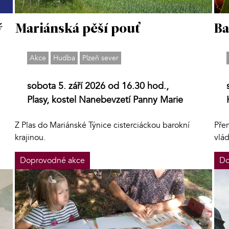
ý
Mariánská pěší pouť
Ba
Akce
Hudba
Plzeň sever
sobota 5. září 2026 od 16.30 hod.,
Plasy, kostel Nanebevzetí Panny Marie
Z Plas do Mariánské Týnice cisterciáckou barokní
Pře
krajinou.
vlá
Doprovodné akce
Do