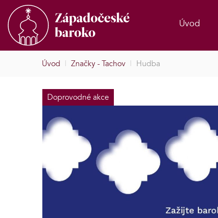
Úvod
Úvod
|
Značky - Tachov
|
Hudba
Doprovodné akce