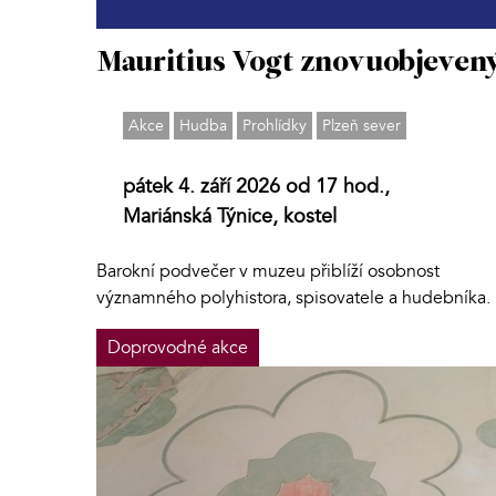
Mauritius Vogt znovuobjeven
Akce
Hudba
Prohlídky
Plzeň sever
pátek 4. září 2026 od 17 hod.,
Mariánská Týnice, kostel
Barokní podvečer v muzeu přiblíží osobnost
významného polyhistora, spisovatele a hudebníka.
Doprovodné akce