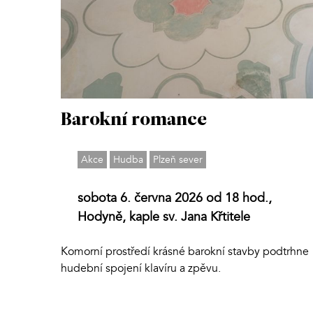
Barokní romance
Akce
Hudba
Plzeň sever
sobota 6. června 2026 od 18 hod.,
Hodyně, kaple sv. Jana Křtitele
Komorní prostředí krásné barokní stavby podtrhne
hudební spojení klavíru a zpěvu.