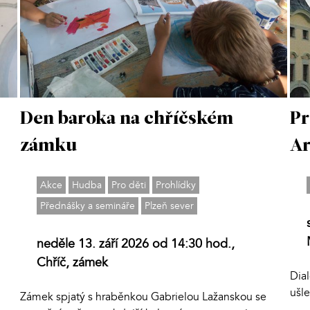
Den baroka na chříčském
Pr
zámku
Ar
Akce
Hudba
Pro děti
Prohlídky
Přednášky a semináře
Plzeň sever
neděle 13. září 2026 od 14:30 hod.,
Chříč, zámek
Dial
ušle
Zámek spjatý s hraběnkou Gabrielou Lažanskou se