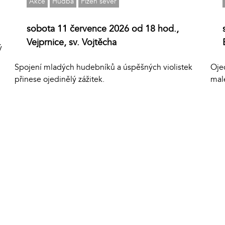
Akce
Hudba
Plzeň sever
sobota 11 července 2026 od 18 hod.,
Vejprnice, sv. Vojtěcha
ý
Ojed
Spojení mladých hudebníků a úspěšných violistek
mal
přinese ojedinělý zážitek.