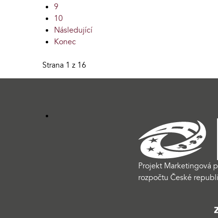
9
10
Následující
Konec
Strana 1 z 16
Projekt Marketingová p
rozpočtu České republi