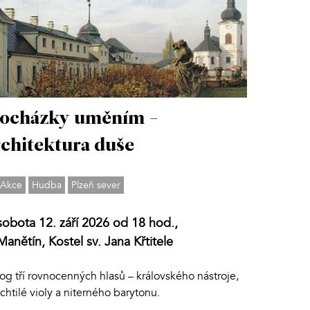
ocházky uměním -
chitektura duše
Akce
Hudba
Plzeň sever
sobota 12. září 2026 od 18 hod.,
Manětín, Kostel sv. Jana Křtitele
og tří rovnocenných hlasů – královského nástroje,
chtilé violy a niterného barytonu.