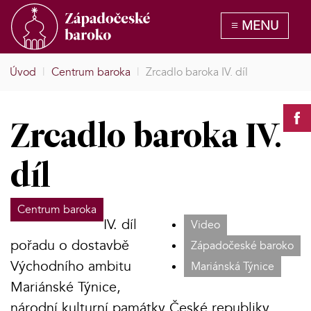
Úvod
|
Centrum baroka
|
Zrcadlo baroka IV. díl
Zrcadlo baroka IV.
díl
Centrum baroka
IV. díl
Video
pořadu o dostavbě
Západočeské baroko
Východního ambitu
Mariánská Týnice
Mariánské Týnice,
národní kulturní památky České republiky