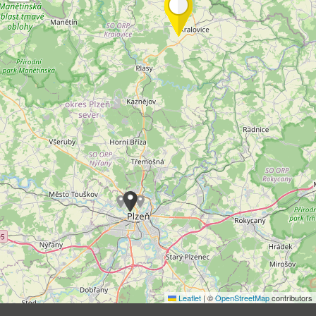
Leaflet
|
©
OpenStreetMap
contributors