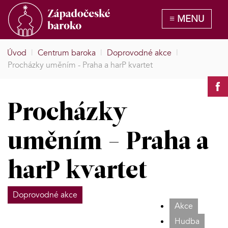
Úvod
|
Centrum baroka
|
Doprovodné akce
|
Procházky uměním - Praha a harP kvartet
Procházky
uměním - Praha a
harP kvartet
Doprovodné akce
Akce
Hudba