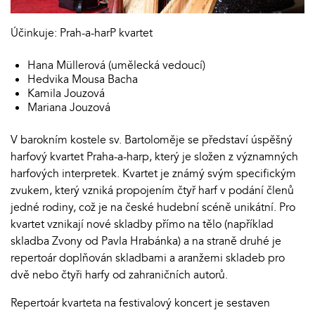
Účinkuje: Prah-a-harP kvartet
Hana Müllerová (umělecká vedoucí)
Hedvika Mousa Bacha
Kamila Jouzová
Mariana Jouzová
V barokním kostele sv. Bartoloměje se představí úspěšný
harfový kvartet Praha-a-harp, který je složen z významných
harfových interpretek. Kvartet je známý svým specifickým
zvukem, který vzniká propojením čtyř harf v podání členů
jedné rodiny, což je na české hudební scéně unikátní. Pro
kvartet vznikají nové skladby přímo na tělo (například
skladba Zvony od Pavla Hrabánka) a na straně druhé je
repertoár doplňován skladbami a aranžemi skladeb pro
dvě nebo čtyři harfy od zahraničních autorů.
Repertoár kvarteta na festivalový koncert je sestaven