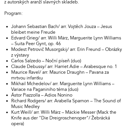
z autorských aranží slavných skladeb.
Program:
Johann Sebastian Bach/ arr. Vojtěch Jouza – Jesus
bleibet meine Freude
Edvard Grieg/ arr. Willi März, Marguerite Lynn Williams
– Suita Peer Gynt, op. 46
Modest Petrovič Musorgskij/ arr. Erin Freund – Obrázky
z výstavy
Carlos Salzedo – Noční píseň (duo)
Claude Debussy/ arr. Harriet Adie – Arabesque no. 1
Maurice Ravel/ arr. Maurice Draughn – Pavana za
mrtvou infantku
Mikhail Mchedelov/ arr. Marguerite Lynn Williams –
Variace na Paganiniho téma (duo)
Ástor Piazzolla – Adios Nonino
Richard Rodgers/ arr. Arabella Sparnon – The Sound of
Music Medley
Kurt Weill/ arr. Willi März – Mäckie Messer (Mack the
Knife aus der "Die Dreigroschenoper"/ Žebrácká
opera)