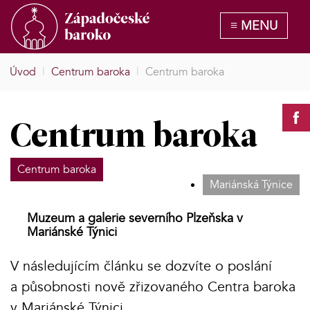
Úvod
|
Centrum baroka
|
Centrum baroka
Centrum baroka
Centrum baroka
Mariánská Týnice
Muzeum a galerie severního Plzeňska v
Mariánské Týnici
V následujícím článku se dozvíte o poslání
a působnosti nově zřizovaného Centra baroka
v Mariánské Týnici.