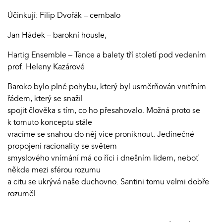
Účinkují: Filip Dvořák – cembalo
Jan Hádek – barokní housle,
Hartig Ensemble – Tance a balety tří století pod vedením
prof. Heleny Kazárové
Baroko bylo plné pohybu, který byl usměrňován vnitřním
řádem, který se snažil
spojit člověka s tím, co ho přesahovalo. Možná proto se
k tomuto konceptu stále
vracíme se snahou do něj více proniknout. Jedinečné
propojení racionality se světem
smyslového vnímání má co říci i dnešním lidem, neboť
někde mezi sférou rozumu
a citu se ukrývá naše duchovno. Santini tomu velmi dobře
rozuměl.