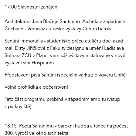
17:00 Slavnostní zahájení
Architektura Jana Blažeje Santiniho–Aichela v západních
Čechách - Vernisáž autorské výstavy Centra baroka
Santini immortalis - studentské práce ateliéru doc. akad.
mal. Ditty Jiřičkové z Fakulty designu a umění Ladislava
Sutnara ZČU v Plzni - v
ernisáž výstavy instalované v nové
výstavní síni Hospitium
Představení piva Santini (speciální várka z pivovaru Chříč)
Volná prohlídka a občerstvení
Tato část programu probíhá v západním ambitu (vstup
z parkoviště)
18:15 Pocta Santinimu - barokní hudba a tanec na počest
300. výročí velkého architekta