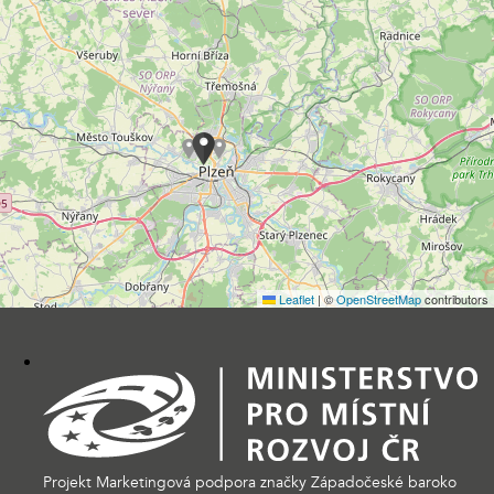
Leaflet
|
©
OpenStreetMap
contributors
Projekt Marketingová podpora značky Západočeské baroko