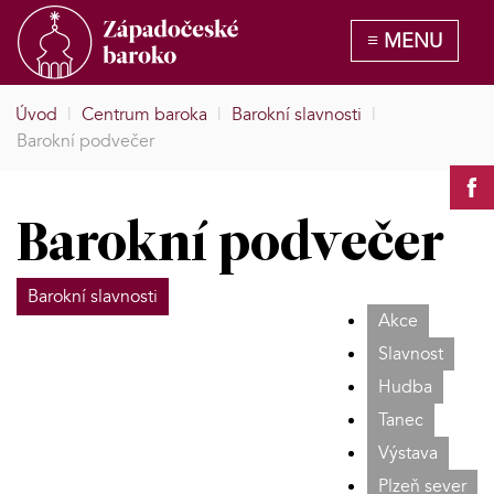
Úvod
|
Centrum baroka
|
Barokní slavnosti
|
Barokní podvečer
Barokní podvečer
Barokní slavnosti
Akce
Slavnost
Hudba
Tanec
Výstava
Plzeň sever