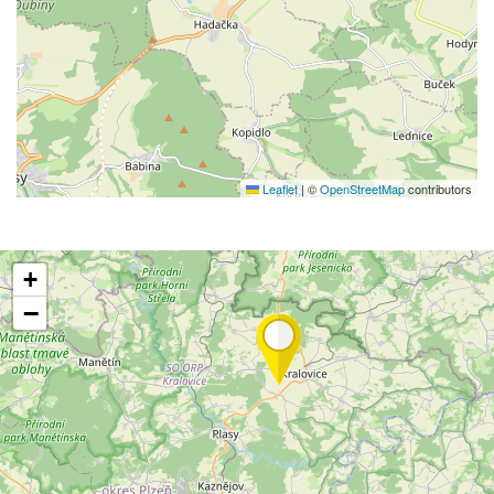
Leaflet
|
©
OpenStreetMap
contributors
+
−