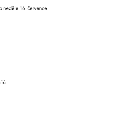
do neděle 16. července.
jířů