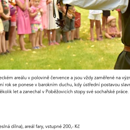
meckém areálu v polovině července a jsou vždy zaměřené na vý
tošní rok se ponese v barokním duchu, kdy ústřední postavou sla
kolik let a zanechal v Poběžovicích stopy své sochařské práce.
lná dílna), areál fary, vstupné 200,- Kč