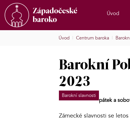
Úvod
Úvod
|
Centrum baroka
|
Barokní
Barokní Po
2023
Barokní slavnosti
pátek a sobo
Zámecké slavnosti se leto