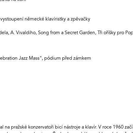
 vystoupení německé klavíristky a zpěvačky
ändela, A. Vivaldiho, Song from a Secret Garden, Tři oříšky pro P
elebration Jazz Mass", pódium před zámkem
l na pražské konzervatoři bicí nástroje a klavír. V roce 1960 začí