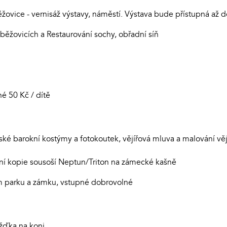
žovice - vernisáž výstavy, náměstí. Výstava bude přístupná až 
ěžovicích a Restaurování sochy, obřadní síň
né 50 Kč / dítě
tské barokní kostýmy a fotokoutek, vějířová mluva a malování vě
ení kopie sousoší Neptun/Triton na zámecké kašně
m parku a zámku, vstupné dobrovolné
žďka na koni