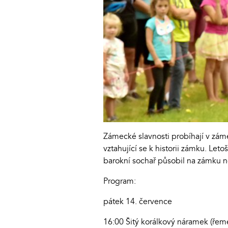
Zámecké slavnosti probíhají v zá
vztahující se k historii zámku. Le
barokní sochař působil na zámku ně
Program:
pátek 14. července
16:00 Šitý korálkový náramek (řemes