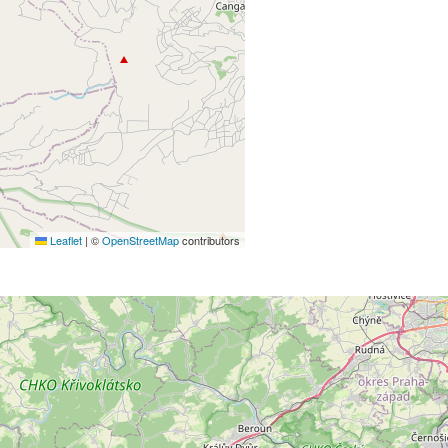
Leaflet
|
©
OpenStreetMap
contributors