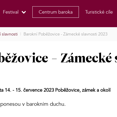
Festival
Centrum baroka
Turistické cíle
 slavnosti
|
Barokní Poběžovice - Zámecké slavnosti 2023
běžovice - Zámecké 
ta 14. - 15. července 2023
Poběžovice, zámek a okolí
s ponesou v barokním duchu.