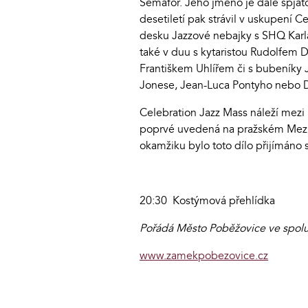
Semafor. Jeho jméno je dále spjat
desetiletí pak strávil v uskupení 
desku Jazzové nebajky s SHQ Karla 
také v duu s kytaristou Rudolfem
Františkem Uhlířem či s bubeníky
Jonese, Jean-Luca Pontyho nebo 
Celebration Jazz Mass náleží mezi
poprvé uvedená na pražském Meziná
okamžiku bylo toto dílo přijímáno s
20:30 Kostýmová přehlídka
Pořádá Město Poběžovice ve spolu
www.zamekpobezovice.cz