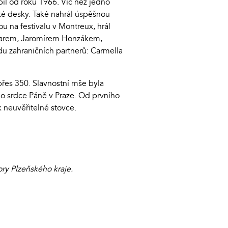
il od roku 1966. Víc než jedno
ské desky. Také nahrál úspěšnou
u na festivalu v Montreux, hrál
lzarem, Jaromírem Honzákem,
 zahraničních partnerů: Carmella
řes 350. Slavnostní mše byla
o srdce Páně v Praze. Od prvního
k neuvěřitelné stovce.
ry Plzeňského kraje.