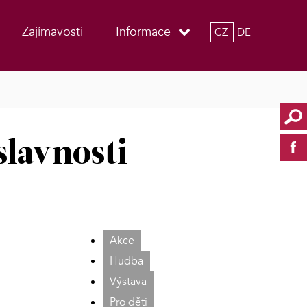
Zajímavosti
Informace
CZ
DE
slavnosti
Akce
Hudba
Výstava
Pro děti