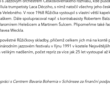
o s Jazzovým orchestrem Československého rozhlasu, kde působ
Cellula trumpetisty Laca Décziho, s nímž natočil všechny jeho če
Velebného. V roce 1968 Růžička vystoupil s vlastní větší kapelo
 Daškem. Dále spolupracoval např. s kontrabasisty Robertem Ba
 Jaromírem Helešicem a Martinem Šulcem. Připomeňme také řadu
Davea Weckla.
 pověstné Růžičkovy skladby, přičemž celkem jich má na kontě p
rodním jazzovém festivalu v říjnu 1991 v kostele Nejsvětějšíh
 velikým nadšením, počet repríz za více jak 25 let vystoupal až 
práci s Centrem Bavaria Bohemia v Schönsee za finanční podpo