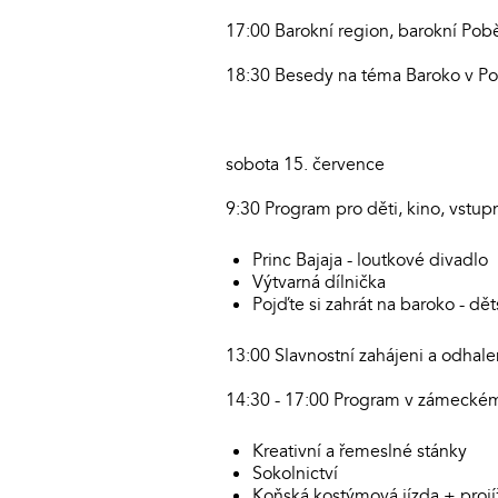
17:00 Barokní region, barokní Pobě
18:30 Besedy na téma Baroko v Pob
sobota 15. července
9:30 Program pro děti, kino, vstup
Princ Bajaja - loutkové divadlo
Výtvarná dílnička
Pojďte si zahrát na baroko - dě
13:00 Slavnostní zahájeni a odhal
14:30 - 17:00 Program v zámecké
Kreativní a řemeslné stánky
Sokolnictví
Koňská kostýmová jízda + projí