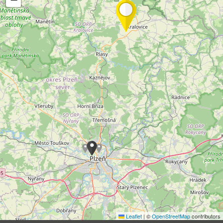
Leaflet
|
©
OpenStreetMap
contributors