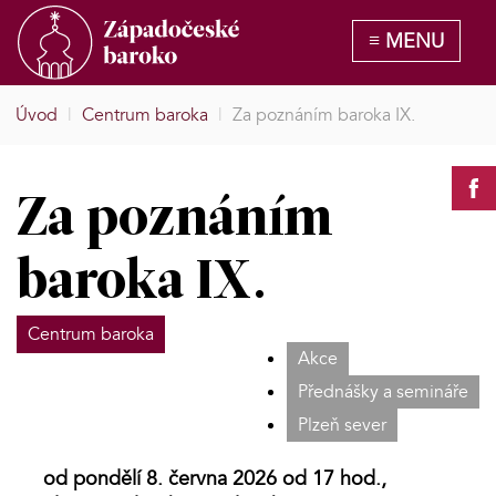
Úvod
|
Centrum baroka
|
Za poznáním baroka IX.
Za poznáním
baroka IX.
Centrum baroka
Akce
Přednášky a semináře
Plzeň sever
od pondělí 8. června 2026 od 17 hod.,