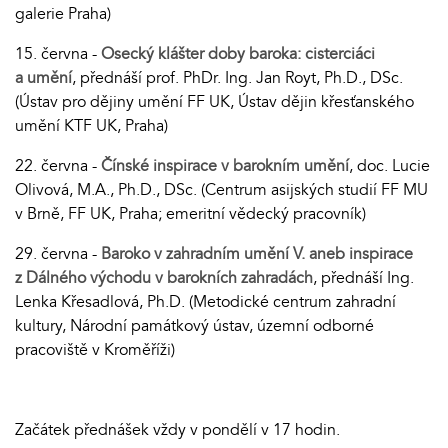
galerie Praha)
15. června -
Osecký klášter doby baroka: cisterciáci
a umění
, přednáší prof. PhDr. Ing. Jan Royt, Ph.D., DSc.
(Ústav pro dějiny umění FF UK, Ústav dějin křesťanského
umění KTF UK, Praha)
22. června -
Čínské inspirace v barokním umění
, doc. Lucie
Olivová, M.A., Ph.D., DSc. (Centrum asijských studií FF MU
v Brně, FF UK, Praha; emeritní vědecký pracovník)
29. června -
Baroko v zahradním umění V. aneb inspirace
z Dálného východu v barokních zahradách
, přednáší Ing.
Lenka Křesadlová, Ph.D. (Metodické centrum zahradní
kultury, Národní památkový ústav, územní odborné
pracoviště v Kroměříži)
Začátek přednášek vždy v pondělí v 17 hodin.