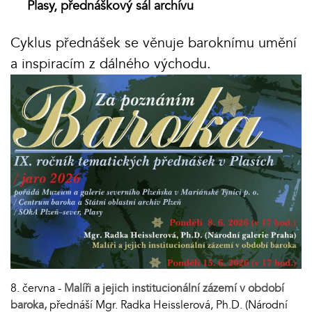
Plasy, přednáškový sál archívu
Cyklus přednášek se věnuje baroknímu umění
a inspiracím z dálného východu.
8. června -
Malíři a jejich institucionální zázemí v období
baroka,
přednáší Mgr. Radka Heisslerová, Ph.D. (Národní