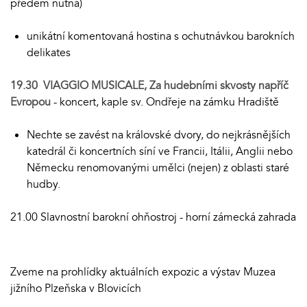
předem nutná)
unikátní komentovaná hostina s ochutnávkou barokních
delikates
19.30 VIAGGIO MUSICALE, Za hudebními skvosty napříč
Evropou
- koncert, kaple sv. Ondřeje na zámku Hradiště
Nechte se zavést na královské dvory, do nejkrásnějších
katedrál či koncertních síní ve Francii, Itálii, Anglii nebo
Německu renomovanými umělci (nejen) z oblasti staré
hudby.
21.00 Slavnostní barokní ohňostroj - horní zámecká zahrada
Zveme na prohlídky aktuálních expozic a výstav Muzea
jižního Plzeňska v Blovicích