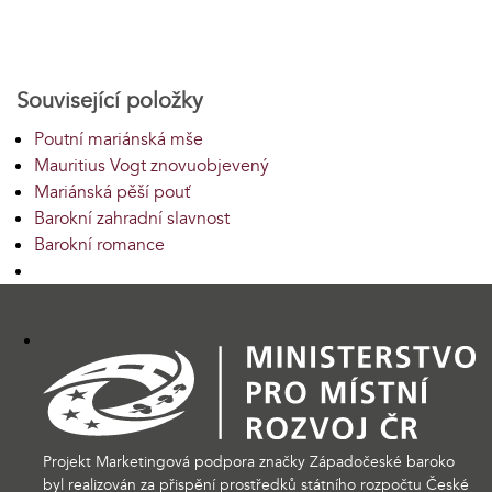
Související položky
Poutní mariánská mše
Mauritius Vogt znovuobjevený
Mariánská pěší pouť
Barokní zahradní slavnost
Barokní romance
Projekt Marketingová podpora značky Západočeské baroko
byl realizován za přispění prostředků státního rozpočtu České