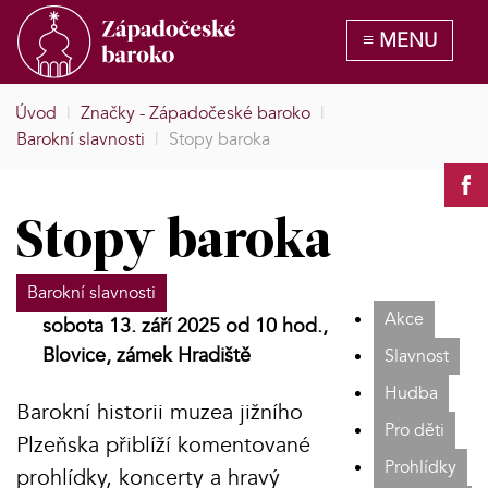
Úvod
|
Značky - Západočeské baroko
|
Barokní slavnosti
|
Stopy baroka
Stopy baroka
Barokní slavnosti
Akce
sobota 13. září 2025 od 10 hod.,
Blovice, zámek Hradiště
Slavnost
Hudba
Barokní historii muzea jižního
Pro děti
Plzeňska přiblíží komentované
Prohlídky
prohlídky, koncerty a hravý