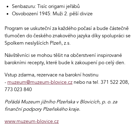
Senbazuru: Tisíc origami jeřábů
Osvobození 1945: Muži 2. pěší divize
Program se uskuteční za každého počasí a bude částečně
tlumočen do českého znakového jazyka díky spolupráci se
Spolkem neslyšících Plzeň, z.s.
Návštěvníci se mohou těšit na občerstvení inspirované
barokními recepty, které bude k zakoupení po celý den.
Vstup zdarma, rezervace na barokní hostinu
-
muzeum@muzeum-blovice.cz
nebo na tel. 371 522 208,
773 023 840
Pořádá Muzeum jižního Plzeňska v Blovicích, p. o. za
finanční podpory Plzeňského kraje.
www.muzeum-blovice.cz