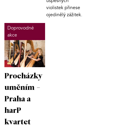
úspěšných
violistek přinese
ojedinělý zážitek.
Doprovodné
akce
Procházky
uměním -
Praha a
harP
kvartet