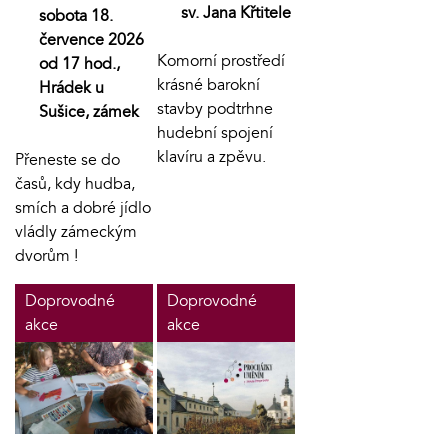
sv. Jana Křtitele
sobota 18.
července 2026
Komorní prostředí
od 17 hod.,
krásné barokní
Hrádek u
stavby podtrhne
Sušice, zámek
hudební spojení
klavíru a zpěvu.
Přeneste se do
časů, kdy hudba,
smích a dobré jídlo
vládly zámeckým
dvorům !
Doprovodné
Doprovodné
akce
akce