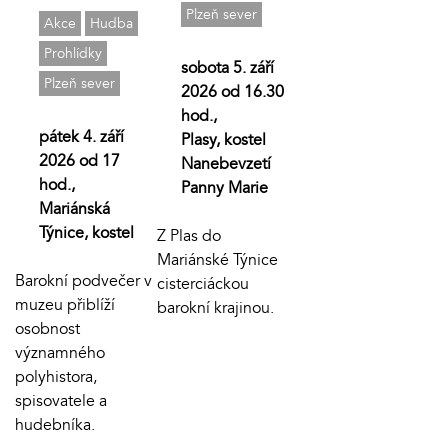
Plzeň sever
Akce
Hudba
Prohlídky
sobota 5. září
Plzeň sever
2026 od 16.30
hod.,
pátek 4. září
Plasy, kostel
2026 od 17
Nanebevzetí
hod.,
Panny Marie
Mariánská
Týnice, kostel
Z Plas do
Mariánské Týnice
Barokní podvečer v
cisterciáckou
muzeu přiblíží
barokní krajinou.
osobnost
významného
polyhistora,
spisovatele a
hudebníka.