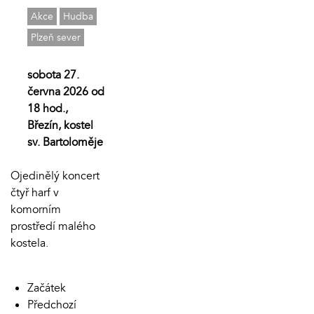
Akce
Hudba
Plzeň sever
sobota 27.
června 2026 od
18 hod.,
Březín, kostel
sv. Bartoloměje
Ojedinělý koncert
čtyř harf v
komorním
prostředí malého
kostela.
Začátek
Předchozí