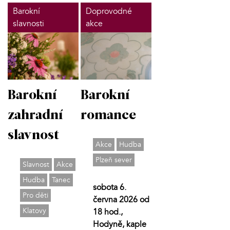
Barokní
Doprovodné
slavnosti
akce
Barokní
Barokní
zahradní
romance
slavnost
Akce
Hudba
Plzeň sever
Slavnost
Akce
Hudba
Tanec
sobota 6.
Pro děti
června 2026 od
Klatovy
18 hod.,
Hodyně, kaple