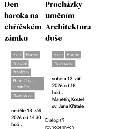
Den
Procházky
baroka na
uměním -
chříčském
Architektura
zámku
duše
Akce
Hudba
Akce
Hudba
Pro děti
Plzeň sever
Prohlídky
sobota 12. září
Přednášky a
2026 od 18
semináře
hod.,
Plzeň sever
Manětín, Kostel
sv. Jana Křtitele
neděle 13. září
2026 od 14:30
Dialog tří
hod.,
rovnocenných