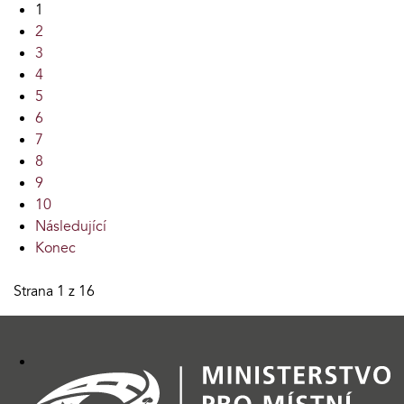
1
2
3
4
5
6
7
8
9
10
Následující
Konec
Strana 1 z 16