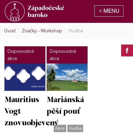
Úvod
|
Značky - Workshop
|
Hudba
Doprovodné
Doprovodné
akce
akce
Mauritius
Mariánská
Vogt
pěší pouť
znovuobjevený
Akce
Hudba