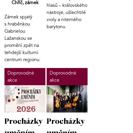
Chříč, zámek
hlasů – královského
nástroje, ušlechtilé
Zámek spjatý
violy a niterného
s hraběnkou
barytonu.
Gabrielou
Lažanskou se
promění zpět na
tehdejší kulturní
centrum regionu.
Doprovodné
Doprovodné
akce
akce
Procházky
Procházky