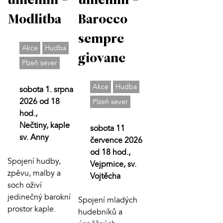
uměním -
uměním -
Modlitba
Barocco
sempre
Akce
Hudba
giovane
Plzeň sever
Akce
Hudba
sobota 1. srpna
2026 od 18
Plzeň sever
hod.,
Nečtiny, kaple
sobota 11
sv. Anny
července 2026
od 18 hod.,
Spojení hudby,
Vejprnice, sv.
zpěvu, malby a
Vojtěcha
soch oživí
jedinečný barokní
Spojení mladých
prostor kaple.
hudebníků a