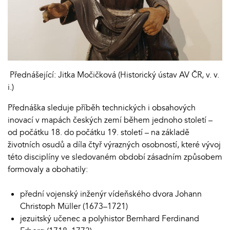
Přednášející: Jitka Močičková (Historický ústav AV ČR, v. v.
i.)
Přednáška sleduje příběh technických i obsahových
inovací v mapách českých zemí během jednoho století –
od počátku 18. do počátku 19. století – na základě
životních osudů a díla čtyř výrazných osobností, které vývoj
této disciplíny ve sledovaném období zásadním způsobem
formovaly a obohatily:
přední vojenský inženýr vídeňského dvora Johann
Christoph Müller (1673–1721)
jezuitský učenec a polyhistor Bernhard Ferdinand