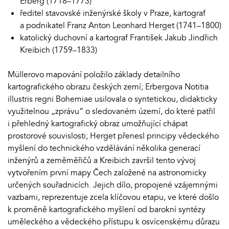
Erberg (1718–1773)
ředitel stavovské inženýrské školy v Praze, kartograf
a podnikatel Franz Anton Leonhard Herget (1741–1800)
katolický duchovní a kartograf František Jakub Jindřich
Kreibich (1759–1833)
Müllerovo mapování položilo základy detailního
kartografického obrazu českých zemí; Erbergova Notitia
illustris regni Bohemiae usilovala o syntetickou, didakticky
využitelnou „zprávu“ o sledovaném území, do které patřil
i přehledný kartografický obraz umožňující chápat
prostorové souvislosti; Herget přenesl principy vědeckého
myšlení do technického vzdělávání několika generací
inženýrů a zeměměřičů a Kreibich završil tento vývoj
vytvořením první mapy Čech založené na astronomicky
určených souřadnicích. Jejich dílo, propojené vzájemnými
vazbami, reprezentuje zcela klíčovou etapu, ve které došlo
k proměně kartografického myšlení od barokní syntézy
uměleckého a vědeckého přístupu k osvícenskému důrazu