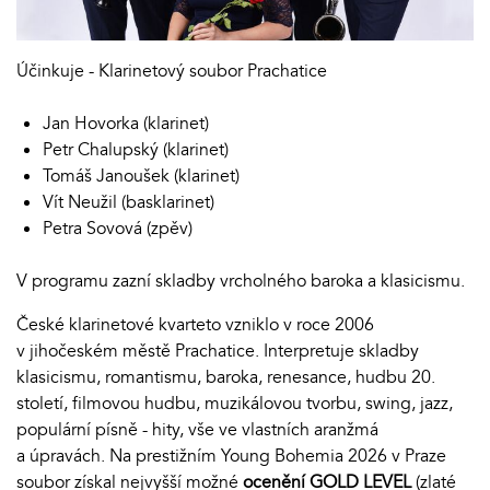
Účinkuje - Klarinetový soubor Prachatice
Jan Hovorka (klarinet)
Petr Chalupský (klarinet)
Tomáš Janoušek (klarinet)
Vít Neužil (basklarinet)
Petra Sovová (zpěv)
V programu zazní skladby vrcholného baroka a klasicismu.
České klarinetové kvarteto vzniklo v roce 2006
v jihočeském městě Prachatice. Interpretuje skladby
klasicismu, romantismu, baroka, renesance, hudbu 20.
století, filmovou hudbu, muzikálovou tvorbu, swing, jazz,
populární písně - hity, vše ve vlastních aranžmá
a úpravách. Na prestižním Young Bohemia 2026 v Praze
soubor získal nejvyšší možné
ocenění GOLD LEVEL
(zlaté