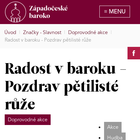
Úvod
|
Značky - Slavnost
|
Doprovodné akce
|
Radost v baroku - Pozdrav pětilisté růže
Radost v baroku -
Pozdrav pětilisté
růže
Doprovodné akce
Akce
Hudba