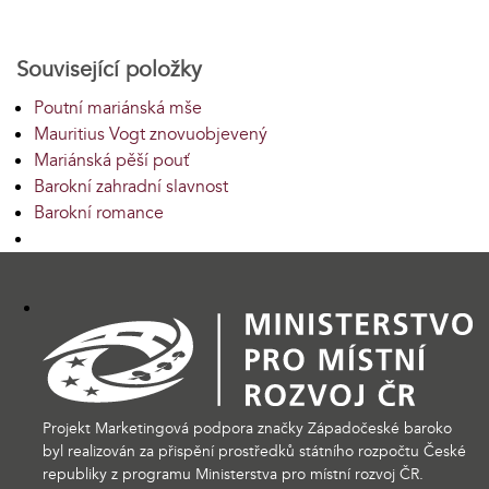
Související položky
Poutní mariánská mše
Mauritius Vogt znovuobjevený
Mariánská pěší pouť
Barokní zahradní slavnost
Barokní romance
Projekt Marketingová podpora značky Západočeské baroko
byl realizován za přispění prostředků státního rozpočtu České
republiky z programu Ministerstva pro místní rozvoj ČR.