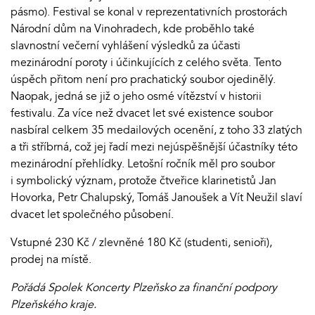
pásmo). Festival se konal v reprezentativních prostorách
Národní dům na Vinohradech, kde proběhlo také
slavnostní večerní vyhlášení výsledků za účasti
mezinárodní poroty i účinkujících z celého světa. Tento
úspěch přitom není pro prachatický soubor ojedinělý.
Naopak, jedná se již o jeho osmé vítězství v historii
festivalu. Za více než dvacet let své existence soubor
nasbíral celkem 35 medailových ocenění, z toho 33 zlatých
a tři stříbrná, což jej řadí mezi nejúspěšnější účastníky této
mezinárodní přehlídky. Letošní ročník měl pro soubor
i symbolický význam, protože čtveřice klarinetistů Jan
Hovorka, Petr Chalupský, Tomáš Janoušek a Vít Neužil slaví
dvacet let společného působení.
Vstupné 230 Kč / zlevněné 180 Kč (studenti, senioři),
prodej na místě.
Pořádá Spolek Koncerty Plzeňsko za finanční podpory
Plzeňského kraje.