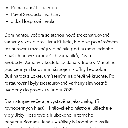
Roman Janál – baryton
Pavel Svoboda - varhany
Jitka Hosprová - viola
Dominantou večera se stanou nově zrekonstruované
varhany v kostele sv. Jana Křtitele, které se po náročném
restaurování rozeznějí v plné síle pod rukama jednoho
z našich nejvýznamnějších varhaníků, Pavla
Svobody. Varhany v kostele sv. Jana Křtitele v Manětíně
jsou cenným barokním nástrojem z dílny Leopolda
Burkhardta z Lokte, umístěným na dřevěné kruchtě. Po
restaurování byly zrestaurované varhany slavnostně
uvedeny do provozu v únoru 2025.
Dramaturgie večera je vystavěna jako dialog tří
rovnocenných hlasů – královského nástroje, ušlechtilé
violy Jitky Hosprové a hlubokého, niterného
barytonu Romana Janála – sólisty Národního divadla