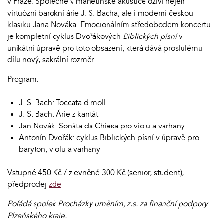
v Praze. Společně v manětínské akustice oživí nejen
virtuózní barokní árie J. S. Bacha, ale i moderní českou
klasiku Jana Nováka. Emocionálním středobodem koncertu
je kompletní cyklus Dvořákových
Biblických písní
v
unikátní úpravě pro toto obsazení, která dává proslulému
dílu nový, sakrální rozměr.
Program:
J. S. Bach: Toccata d moll
J. S. Bach: Árie z kantát
Jan Novák: Sonáta da Chiesa pro violu a varhany
Antonín Dvořák: cyklus Biblických písní v úpravě pro
baryton, violu a varhany
Vstupné 450 Kč / zlevněné 300 Kč (senior, student),
předprodej
zde
Pořádá spolek Procházky uměním, z.s. za finanční podpory
Plzeňského kraje.