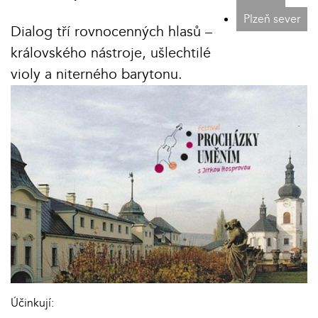
Plzeň sever
Dialog tří rovnocenných hlasů –
královského nástroje, ušlechtilé
violy a niterného barytonu.
Účinkují: