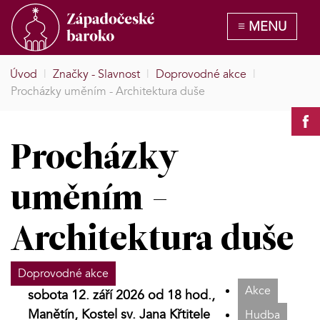
Úvod
|
Značky - Slavnost
|
Doprovodné akce
|
Procházky uměním - Architektura duše
Procházky
uměním -
Architektura duše
Doprovodné akce
Akce
sobota 12. září 2026 od 18 hod.,
Manětín, Kostel sv. Jana Křtitele
Hudba