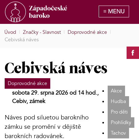
Úvod
|
Značky - Slavnost
|
Doprovodné akce
|
Cebivská náves
Cebivská náves
Doprovodné akce
Akce
sobota 29. srpna 2026 od 14 hod.,
Cebiv, zámek
Hudba
Pro děti
Náves pod siluetou barokního
Prohlídky
zámku se promění v dějiště
Tachov
barokních radovánek.