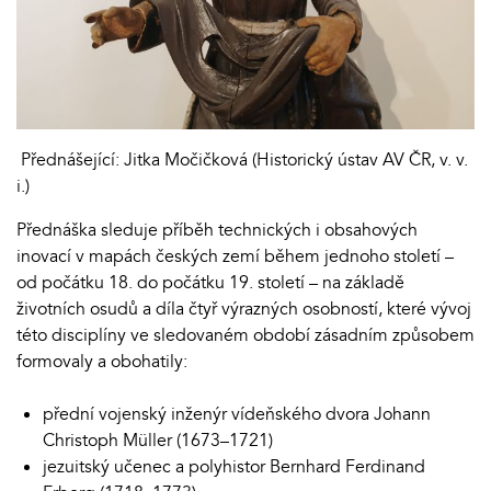
Přednášející: Jitka Močičková (Historický ústav AV ČR, v. v.
i.)
Přednáška sleduje příběh technických i obsahových
inovací v mapách českých zemí během jednoho století –
od počátku 18. do počátku 19. století – na základě
životních osudů a díla čtyř výrazných osobností, které vývoj
této disciplíny ve sledovaném období zásadním způsobem
formovaly a obohatily:
přední vojenský inženýr vídeňského dvora Johann
Christoph Müller (1673–1721)
jezuitský učenec a polyhistor Bernhard Ferdinand