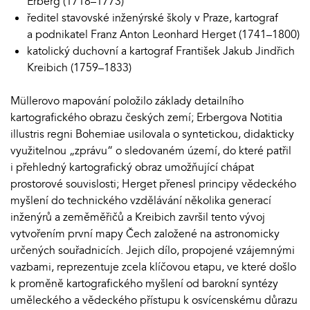
Erberg (1718–1773)
ředitel stavovské inženýrské školy v Praze, kartograf
a podnikatel Franz Anton Leonhard Herget (1741–1800)
katolický duchovní a kartograf František Jakub Jindřich
Kreibich (1759–1833)
Müllerovo mapování položilo základy detailního
kartografického obrazu českých zemí; Erbergova Notitia
illustris regni Bohemiae usilovala o syntetickou, didakticky
využitelnou „zprávu“ o sledovaném území, do které patřil
i přehledný kartografický obraz umožňující chápat
prostorové souvislosti; Herget přenesl principy vědeckého
myšlení do technického vzdělávání několika generací
inženýrů a zeměměřičů a Kreibich završil tento vývoj
vytvořením první mapy Čech založené na astronomicky
určených souřadnicích. Jejich dílo, propojené vzájemnými
vazbami, reprezentuje zcela klíčovou etapu, ve které došlo
k proměně kartografického myšlení od barokní syntézy
uměleckého a vědeckého přístupu k osvícenskému důrazu