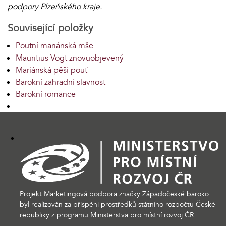
podpory Plzeňského kraje.
Související položky
Poutní mariánská mše
Mauritius Vogt znovuobjevený
Mariánská pěší pouť
Barokní zahradní slavnost
Barokní romance
Projekt Marketingová podpora značky Západočeské baroko
byl realizován za přispění prostředků státního rozpočtu České
republiky z programu Ministerstva pro místní rozvoj ČR.