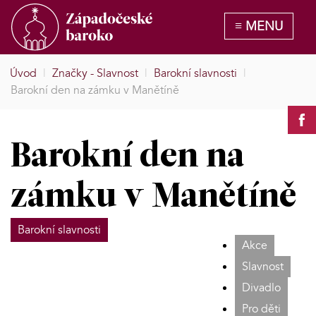
Úvod
|
Značky - Slavnost
|
Barokní slavnosti
|
Barokní den na zámku v Manětíně
Barokní den na
zámku v Manětíně
Barokní slavnosti
Akce
Slavnost
Divadlo
Pro děti