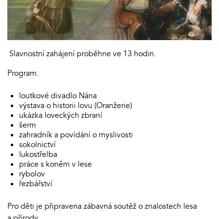
Slavnostní zahájení proběhne ve 13 hodin.
Program:
loutkové divadlo Nána
výstava o historii lovu (Oranžerie)
ukázka loveckých zbraní
šerm
zahradník a povídání o myslivosti
sokolnictví
lukostřelba
práce s koněm v lese
rybolov
řezbářství
Pro děti je připravena zábavná soutěž o znalostech lesa
a přírody.