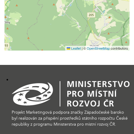
Leaflet
|
©
OpenStreetMap
contributors
Projekt Marketingová podpora značky Západočeské baroko
byl realizován za přispění prostředků státního rozpočtu České
republiky z programu Ministerstva pro místní rozvoj ČR.