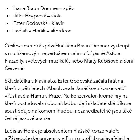
Liana Braun Drenner – zpěv
Jitka Hosprová – viola
Ester Godovská - klavír
Ladislav Horák – akordeon
Česko- americká zpěvačka Liana Braun Drenner vystoupí
s multižánrovým repertoárem zahrnující písně Astora
Piazzolly, světových muzikálů, nebo Marty Kubišové a Soni
Červené.
Skladatelka a klavíristka Ester Godovská začala hrát na
klavír v pěti letech. Absolvovala Janáčkovu konzervatoř
v Ostravě a Hamu v Praze. Na konzervatoři kromě hry na
klavír vystudovala i obor skladbu. Její skladatelské dílo se
soustřeďuje na komorní hudbu, nezanedbatelné jsou také
četné jazzové aranže.
Ladislav Horák je absolventem Pražské konzervatoře
a Západočeské university v Plzni u prof. Jaroslava Vlacha.