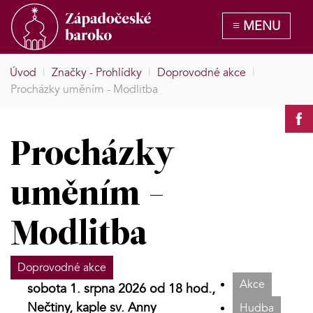
Úvod
|
Značky - Prohlídky
|
Doprovodné akce
|
Procházky uměním - Modlitba
Procházky
uměním -
Modlitba
Doprovodné akce
Akce
sobota 1. srpna 2026 od 18 hod.,
Nečtiny, kaple sv. Anny
Hudba