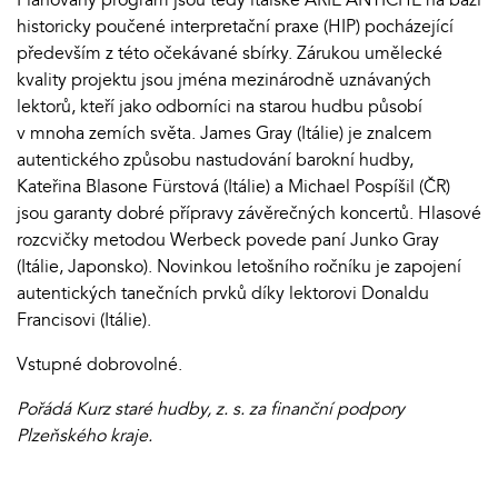
historicky poučené interpretační praxe (HIP) pocházející
především z této očekávané sbírky. Zárukou umělecké
kvality projektu jsou jména mezinárodně uznávaných
lektorů, kteří jako odborníci na starou hudbu působí
v mnoha zemích světa. James Gray (Itálie) je znalcem
autentického způsobu nastudování barokní hudby,
Kateřina Blasone Fürstová (Itálie) a Michael Pospíšil (ČR)
jsou garanty dobré přípravy závěrečných koncertů. Hlasové
rozcvičky metodou Werbeck povede paní Junko Gray
(Itálie, Japonsko). Novinkou letošního ročníku je zapojení
autentických tanečních prvků díky lektorovi Donaldu
Francisovi (Itálie).
Vstupné dobrovolné.
Pořádá Kurz staré hudby, z. s. za finanční podpory
Plzeňského kraje.