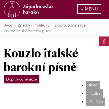
Úvod
|
Značky - Prohlídky
|
Doprovodné akce
|
Kouzlo italské barokní písně
Kouzlo italské
barokní písně
Doprovodné akce
Akce
Hudba
Plzeň jih