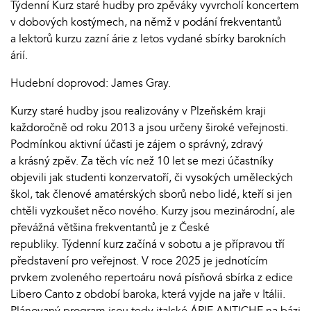
Týdenní Kurz staré hudby pro zpěváky vyvrcholí koncertem
v dobových kostýmech, na němž v podání frekventantů
a lektorů kurzu zazní árie z letos vydané sbírky barokních
árií.
Hudební doprovod: James Gray.
Kurzy staré hudby jsou realizovány v Plzeňském kraji
každoročně od roku 2013 a jsou určeny široké veřejnosti.
Podmínkou aktivní účasti je zájem o správný, zdravý
a krásný zpěv. Za těch víc než 10 let se mezi účastníky
objevili jak studenti konzervatoří, či vysokých uměleckých
škol, tak členové amatérských sborů nebo lidé, kteří si jen
chtěli vyzkoušet něco nového. Kurzy jsou mezinárodní, ale
převážná většina frekventantů je z České
republiky. Týdenní kurz začíná v sobotu a je přípravou tří
představení pro veřejnost. V roce 2025 je jednotícím
prvkem zvoleného repertoáru nová písňová sbírka z edice
Libero Canto z období baroka, která vyjde na jaře v Itálii.
Plánovaný program jsou tedy italské ÁRIE ANTICHE na bázi