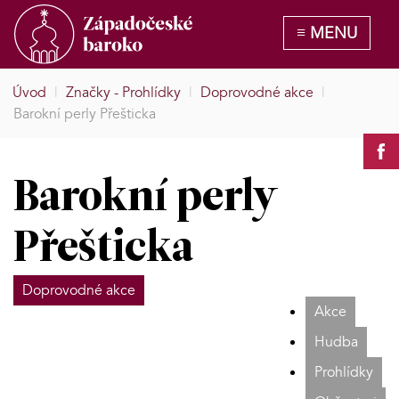
Úvod
|
Značky - Prohlídky
|
Doprovodné akce
|
Barokní perly Přešticka
Barokní perly
Přešticka
Doprovodné akce
Akce
Hudba
Prohlídky