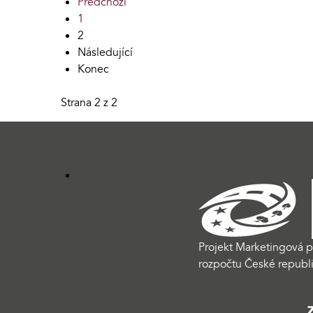
Předchozí
1
2
Následující
Konec
Strana 2 z 2
Projekt Marketingová p
rozpočtu České republi