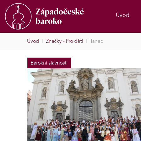
Úvod
Úvod
|
Značky - Pro děti
|
Tanec
Barokní slavnosti