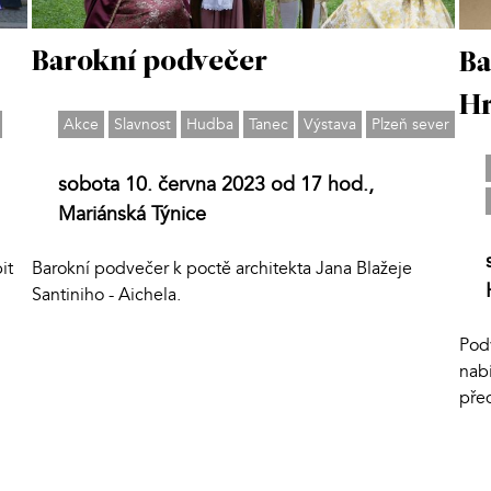
Barokní podvečer
Ba
H
Akce
Slavnost
Hudba
Tanec
Výstava
Plzeň sever
sobota 10. června 2023 od 17 hod.,
Mariánská Týnice
it
Barokní podvečer k poctě architekta Jana Blažeje
Santiniho - Aichela.
Pod
nab
před