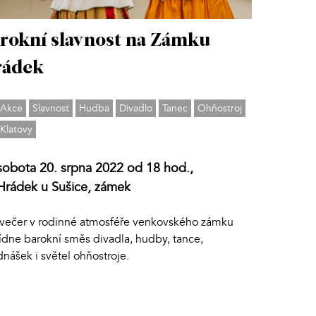
rokní slavnost na Zámku
rádek
Akce
Slavnost
Hudba
Divadlo
Tanec
Ohňostroj
Klatovy
sobota 20. srpna 2022 od 18 hod.,
Hrádek u Sušice, zámek
večer v rodinné atmosféře venkovského zámku
ídne barokní směs divadla, hudby, tance,
nášek i světel ohňostroje.