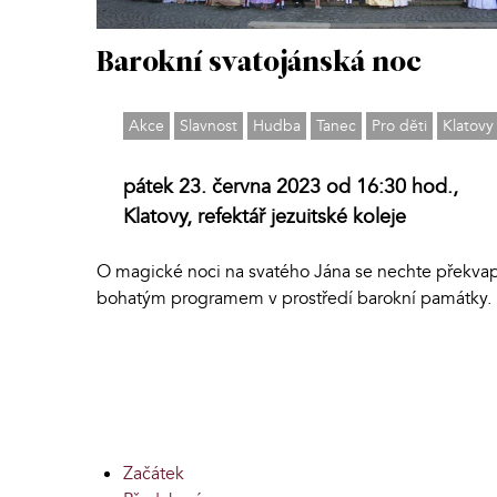
Barokní svatojánská noc
Akce
Slavnost
Hudba
Tanec
Pro děti
Klatovy
pátek 23. června 2023 od 16:30 hod.,
Klatovy, refektář jezuitské koleje
O magické noci na svatého Jána se nechte překvap
bohatým programem v prostředí barokní památky.
Začátek