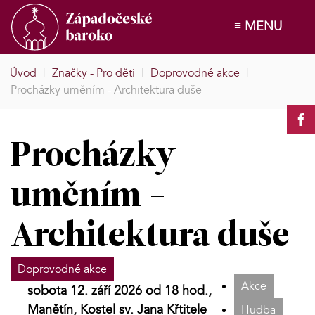
Úvod
|
Značky - Pro děti
|
Doprovodné akce
|
Procházky uměním - Architektura duše
Procházky
uměním -
Architektura duše
Doprovodné akce
Akce
sobota 12. září 2026 od 18 hod.,
Manětín, Kostel sv. Jana Křtitele
Hudba