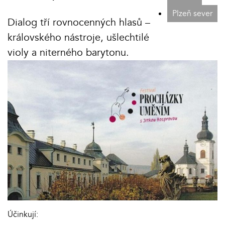
Plzeň sever
Dialog tří rovnocenných hlasů –
královského nástroje, ušlechtilé
violy a niterného barytonu.
Účinkují: