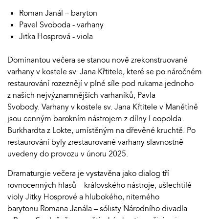
Roman Janál – baryton
Pavel Svoboda - varhany
Jitka Hosprová - viola
Dominantou večera se stanou nově zrekonstruované
varhany v kostele sv. Jana Křtitele, které se po náročném
restaurování rozeznějí v plné síle pod rukama jednoho
z našich nejvýznamnějších varhaníků, Pavla
Svobody. Varhany v kostele sv. Jana Křtitele v Manětíně
jsou cenným barokním nástrojem z dílny Leopolda
Burkhardta z Lokte, umístěným na dřevěné kruchtě. Po
restaurování byly zrestaurované varhany slavnostně
uvedeny do provozu v únoru 2025.
Dramaturgie večera je vystavěna jako dialog tří
rovnocenných hlasů – královského nástroje, ušlechtilé
violy Jitky Hosprové a hlubokého, niterného
barytonu Romana Janála – sólisty Národního divadla