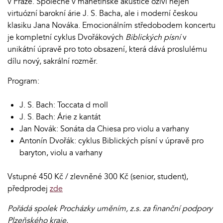
v Praze. Společně v manětínské akustice oživí nejen
virtuózní barokní árie J. S. Bacha, ale i moderní českou
klasiku Jana Nováka. Emocionálním středobodem koncertu
je kompletní cyklus Dvořákových
Biblických písní
v
unikátní úpravě pro toto obsazení, která dává proslulému
dílu nový, sakrální rozměr.
Program:
J. S. Bach: Toccata d moll
J. S. Bach: Árie z kantát
Jan Novák: Sonáta da Chiesa pro violu a varhany
Antonín Dvořák: cyklus Biblických písní v úpravě pro
baryton, violu a varhany
Vstupné 450 Kč / zlevněné 300 Kč (senior, student),
předprodej
zde
Pořádá spolek Procházky uměním, z.s. za finanční podpory
Plzeňského kraje.