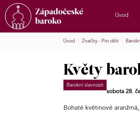
Úvod
Úvod
|
Značky - Pro děti
|
Barokn
Květy baro
Barokní slavnosti
sobota 28. č
Bohaté květinové aranžmá, 