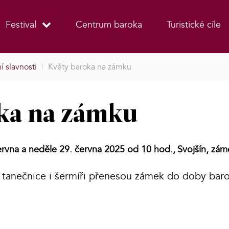
Festival
Centrum baroka
Turistické cíle
í slavnosti
|
Květy baroka na zámku
ka na zámku
ervna a neděle 29. června 2025 od 10 hod.,
Svojšín, zám
tanečnice i šermíři přenesou zámek do doby baro