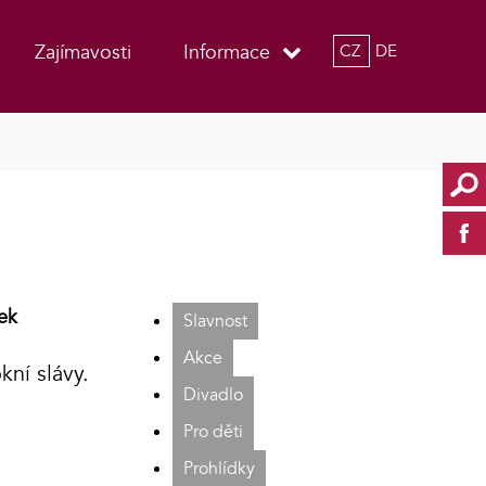
Zajímavosti
Informace
CZ
DE
ek
Slavnost
Akce
kní slávy.
Divadlo
Pro děti
Prohlídky