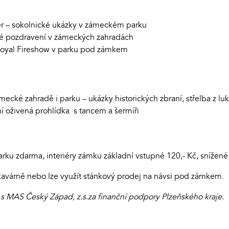
er – sokolnické ukázky v zámeckém parku
ké pozdravení v zámeckých zahradách
oyal Fireshow v parku pod zámkem
mecké zahradě i parku – ukázky historických zbraní, střelba z lu
ní oživená prohlídka s tancem a šermíři
ku zdarma, interiéry zámku základní vstupné 120,- Kč, snížené 
avárně nebo lze využít stánkový prodej na návsi pod zámkem.
 s MAS Český Západ, z.s.za finanční podpory Plzeňského kraje.