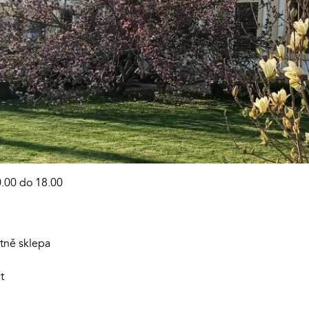
0.00 do 18.00
tně sklepa
t