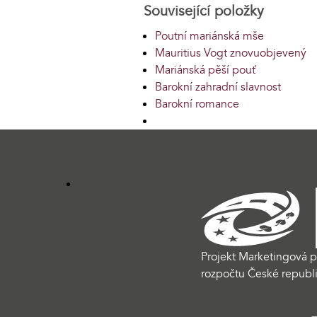
Související položky
Poutní mariánská mše
Mauritius Vogt znovuobjevený
Mariánská pěší pouť
Barokní zahradní slavnost
Barokní romance
Projekt Marketingová p
rozpočtu České republi