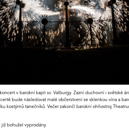
cert v barokní kapli sv. Valburgy. Zazní duchovní i světské ár
certě bude následovat malé občerstvení se sklenkou vína a bar
ku kostýmů tanečníků. Večer zakončí barokní ohňostroj Theat
i již bohužel vyprodány.