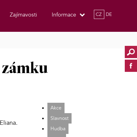
Zajímavosti
Informace
CZ
DE
a zámku
Akce
Slavnost
Eliana.
Hudba