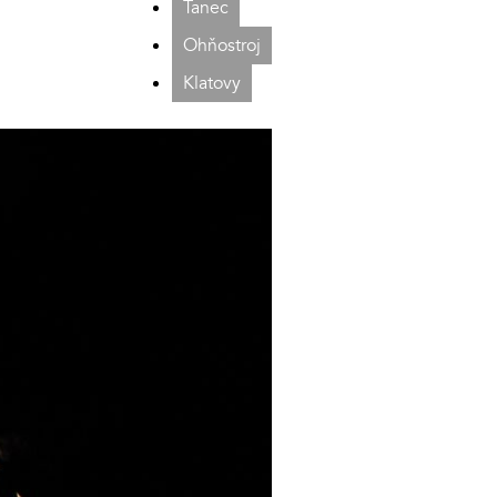
Tanec
Ohňostroj
Klatovy