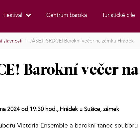
Festival
Centrum baroka
Turistické cíle
í slavnosti
|
JÁSEJ, SRDCE! Barokní večer na zámku Hrádek
CE! Barokní večer n
pna 2024 od 19:30 hod.,
Hrádek u Sušice, zámek
boru Victoria Ensemble a barokní tanec souboru 