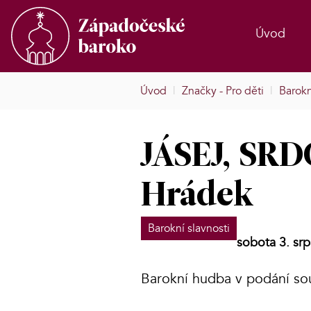
Úvod
Úvod
|
Značky - Pro děti
|
Barokn
JÁSEJ, SRD
Hrádek
Barokní slavnosti
sobota 3. sr
Barokní hudba v podání sou