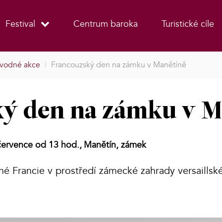
Festival
Centrum baroka
Turistické cíle
vodné akce
|
Francouzský den na zámku v Manětíně
ý den na zámku v M
července od 13 hod.,
Manětín, zámek
é Francie v prostředí zámecké zahrady versaillsk