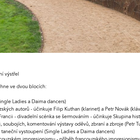
í výstřel
ne ve dvou blocích:
(Single Ladies a Daima dancers)
kých autorů - účinkuje Filip Kuthan (klarinet) a Petr Novák (klá
Francii - divadelní scénka se šermováním - účinkuje Skupina hi
i, soubojích, komentování výstavy oděvů, zbraní a zbroje (Petr
 taneční vystoupení (Single Ladies a Daima dancers)
ancouzském impresionismu - příběh francouzského impresionism