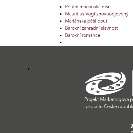
Poutní mariánská mše
Mauritius Vogt znovuobjevený
Mariánská pěší pouť
Barokní zahradní slavnost
Barokní romance
Projekt Marketingová p
rozpočtu České republi