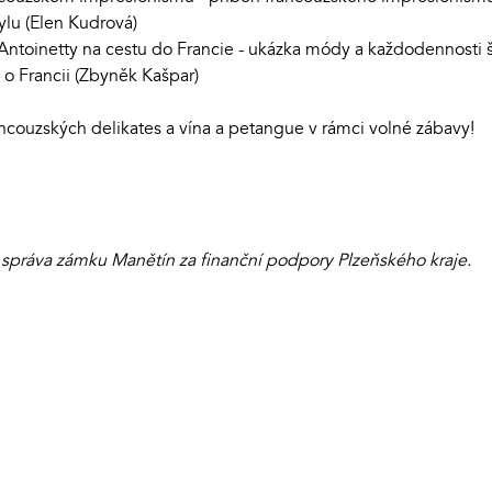
ylu (Elen Kudrová)
 Antoinetty na cestu do Francie - ukázka módy a každodennosti š
 o Francii (Zbyněk Kašpar)
couzských delikates a vína a petangue v rámci volné zábavy!
 správa zámku Manětín za finanční podpory Plzeňského kraje.