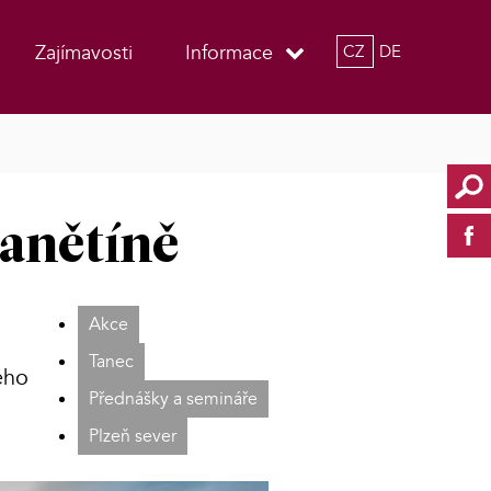
Zajímavosti
Informace
CZ
DE
anětíně
Akce
Tanec
ého
Přednášky a semináře
Plzeň sever