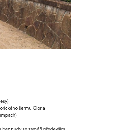
vesy)
storického šermu Gloria
 Tumpach)
u bez nudy se zaměří především