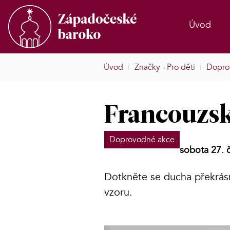
Úvod
Úvod
|
Značky - Pro děti
|
Dopro
Francouzsk
Doprovodné akce
sobota 27. 
Dotkněte se ducha překrásn
vzoru.